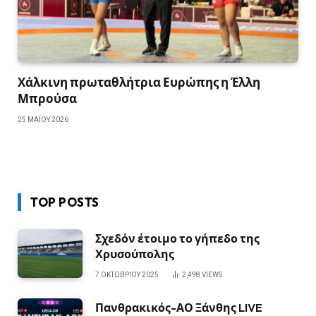
Χάλκινη πρωταθλήτρια Ευρώπης η Έλλη
Μπρούσα
25 ΜΑΪ́ΟΥ 2026
TOP POSTS
Σχεδόν έτοιμο το γήπεδο της
Χρυσούπολης
7 ΟΚΤΩΒΡΊΟΥ 2025
2,498
VIEWS
Πανθρακικός-ΑΟ Ξάνθης LIVE