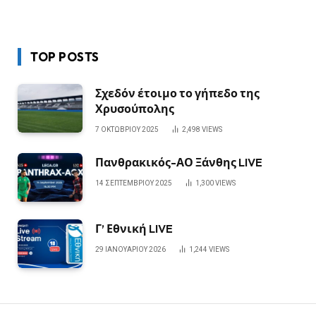
TOP POSTS
Σχεδόν έτοιμο το γήπεδο της
Χρυσούπολης
7 ΟΚΤΩΒΡΊΟΥ 2025
2,498
VIEWS
Πανθρακικός-ΑΟ Ξάνθης LIVE
14 ΣΕΠΤΕΜΒΡΊΟΥ 2025
1,300
VIEWS
Γ’ Εθνική LIVE
29 ΙΑΝΟΥΑΡΊΟΥ 2026
1,244
VIEWS