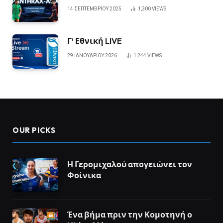
14 ΣΕΠΤΕΜΒΡΊΟΥ 2025
1,300
VIEWS
Γ’ Εθνική LIVE
29 ΙΑΝΟΥΑΡΊΟΥ 2026
1,244
VIEWS
OUR PICKS
Η Γερομιχαλού απογειώνει τον
Φοίνικα
Ένα βήμα πριν την Κομοτηνή ο