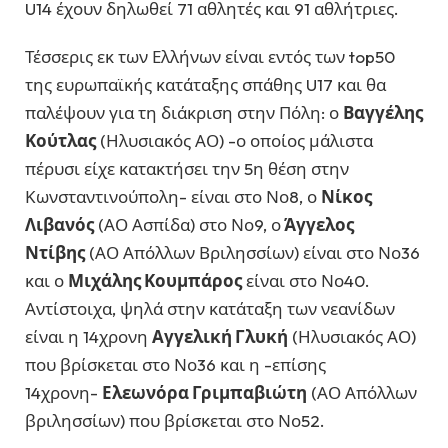
U14 έχουν δηλωθεί 71 αθλητές και 91 αθλήτριες.
Τέσσερις εκ των Ελλήνων είναι εντός των top50
της ευρωπαϊκής κατάταξης σπάθης U17 και θα
παλέψουν για τη διάκριση στην Πόλη: ο
Βαγγέλης
Κούτλας
(Ηλυσιακός ΑΟ) -ο οποίος μάλιστα
πέρυσι είχε κατακτήσει την 5η θέση στην
Κωνσταντινούπολη- είναι στο Νο8, ο
Νίκος
Λιβανός
(ΑΟ Ασπίδα) στο Νο9, ο
Άγγελος
Ντίβης
(ΑΟ Απόλλων Βριλησσίων) είναι στο Νο36
και ο
Μιχάλης Κουμπάρος
είναι στο Νο40.
Αντίστοιχα, ψηλά στην κατάταξη των νεανίδων
είναι η 14χρονη
Αγγελική Γλυκή
(Ηλυσιακός ΑΟ)
που βρίσκεται στο Νο36 και η -επίσης
14χρονη-
Ελεωνόρα Γριμπαβιώτη
(ΑΟ Απόλλων
βριλησσίων) που βρίσκεται στο Νο52.