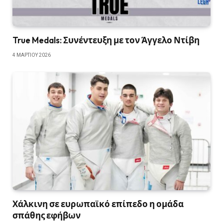
True Medals: Συνέντευξη με τον Άγγελο Ντίβη
4 ΜΑΡΤΊΟΥ 2026
Χάλκινη σε ευρωπαϊκό επίπεδο η ομάδα
σπάθης εφήβων