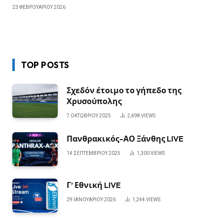
23 ΦΕΒΡΟΥΑΡΊΟΥ 2026
TOP POSTS
Σχεδόν έτοιμο το γήπεδο της
Χρυσούπολης
7 ΟΚΤΩΒΡΊΟΥ 2025
2,498
VIEWS
Πανθρακικός-ΑΟ Ξάνθης LIVE
14 ΣΕΠΤΕΜΒΡΊΟΥ 2025
1,300
VIEWS
Γ’ Εθνική LIVE
29 ΙΑΝΟΥΑΡΊΟΥ 2026
1,244
VIEWS