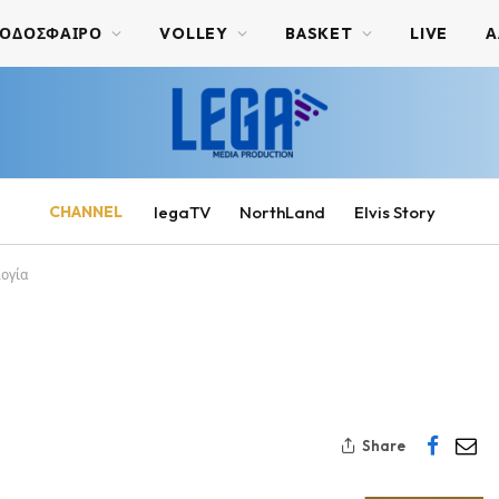
ΟΔΟΣΦΑΙΡΟ
VOLLEY
BASKET
LIVE
Α
CHANNEL
legaTV
NorthLand
Elvis Story
λογία
Share