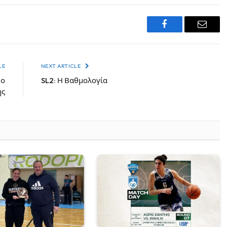
Facebook
Email
LE
NEXT ARTICLE
 ο
SL2: Η Βαθμολογία
ης