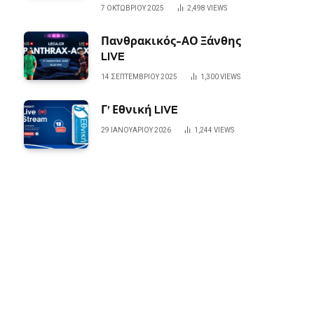
7 ΟΚΤΩΒΡΊΟΥ 2025
2,498
VIEWS
Πανθρακικός-ΑΟ Ξάνθης
LIVE
14 ΣΕΠΤΕΜΒΡΊΟΥ 2025
1,300
VIEWS
Γ’ Εθνική LIVE
29 ΙΑΝΟΥΑΡΊΟΥ 2026
1,244
VIEWS