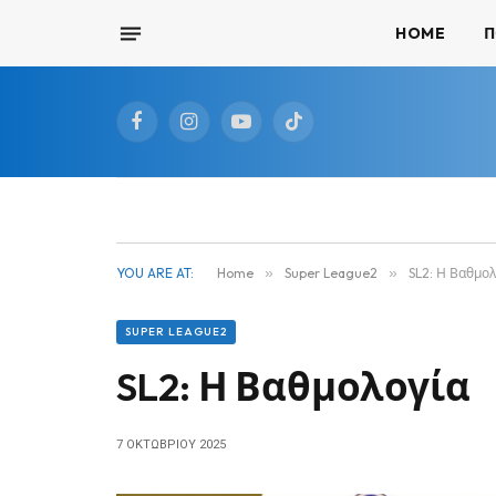
HOME
Π
Facebook
Instagram
YouTube
TikTok
YOU ARE AT:
Home
»
Super League2
»
SL2: Η Βαθμο
SUPER LEAGUE2
SL2: Η Βαθμολογία
7 ΟΚΤΩΒΡΊΟΥ 2025