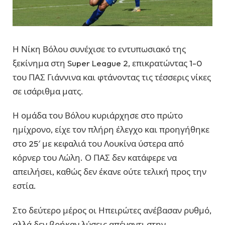
Η Νίκη Βόλου συνέχισε το εντυπωσιακό της
ξεκίνημα στη Super League 2, επικρατώντας 1-0
του ΠΑΣ Γιάννινα και φτάνοντας τις τέσσερις νίκες
σε ισάριθμα ματς.
Η ομάδα του Βόλου κυριάρχησε στο πρώτο
ημίχρονο, είχε τον πλήρη έλεγχο και προηγήθηκε
στο 25′ με κεφαλιά του Λουκίνα ύστερα από
κόρνερ του Λώλη. Ο ΠΑΣ δεν κατάφερε να
απειλήσει, καθώς δεν έκανε ούτε τελική προς την
εστία.
Στο δεύτερο μέρος οι Ηπειρώτες ανέβασαν ρυθμό,
αλλά δεν βρήκαν λύσεις απέναντι στην