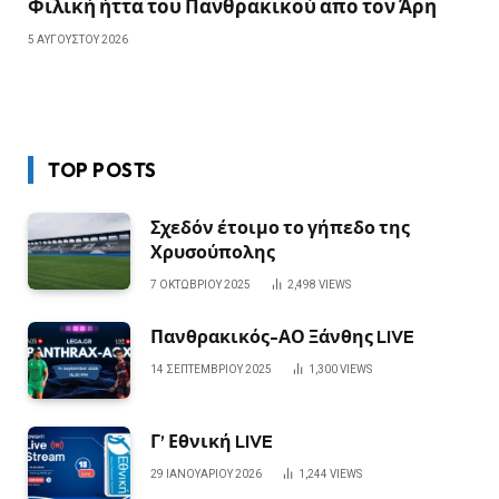
Φιλική ήττα του Πανθρακικού απο τον Άρη
5 ΑΥΓΟΎΣΤΟΥ 2026
TOP POSTS
Σχεδόν έτοιμο το γήπεδο της
Χρυσούπολης
7 ΟΚΤΩΒΡΊΟΥ 2025
2,498
VIEWS
Πανθρακικός-ΑΟ Ξάνθης LIVE
14 ΣΕΠΤΕΜΒΡΊΟΥ 2025
1,300
VIEWS
Γ’ Εθνική LIVE
29 ΙΑΝΟΥΑΡΊΟΥ 2026
1,244
VIEWS