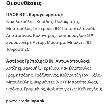
Οι συνθέσεις
ΠΑΟΚ Β (Γ. Καραγεωργίου):
Νικολακούλης, Κοσίδης, Πολυκράτης,
Μπαταούλας, Γκιτέρσος (89′ Παπαστυλιανού),
Απιατσιόνακ, Καλόγηρος, Τσοπούρογλου (89′
Σνάουτσνερ), Άνταμ, Μούστμα, Μπάλντε (83′
Τσιφούτης).
Αστέρας Τρίπολης Β (Ν. Αντωνόπουλος):
Χατζηεμμανουήλ, Τερεζίου, Κανελλόπουλος,
Γρομητσάρης, Γρόζντανιτς, Καλλαντζή (69′ Κάλα),
Μπουλούλης, Φερνάντες (90+1′ Μποτόπουλος),
Φρόκου, Γραμμένος, Φρίμπονγκ (75′ Κεδίκογλου).
photo credit
inpaok