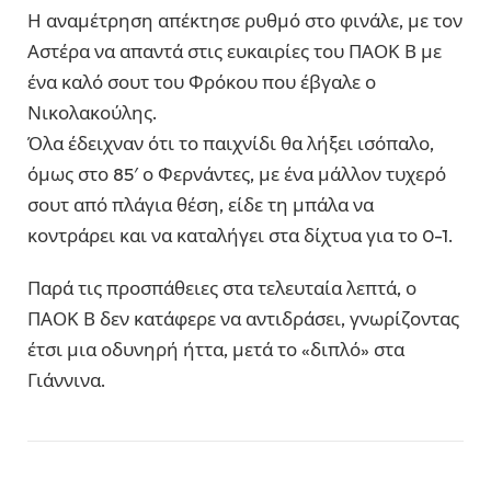
Η αναμέτρηση απέκτησε ρυθμό στο φινάλε, με τον
Αστέρα να απαντά στις ευκαιρίες του ΠΑΟΚ Β με
ένα καλό σουτ του Φρόκου που έβγαλε ο
Νικολακούλης.
Όλα έδειχναν ότι το παιχνίδι θα λήξει ισόπαλο,
όμως στο 85′ ο Φερνάντες, με ένα μάλλον τυχερό
σουτ από πλάγια θέση, είδε τη μπάλα να
κοντράρει και να καταλήγει στα δίχτυα για το 0-1.
Παρά τις προσπάθειες στα τελευταία λεπτά, ο
ΠΑΟΚ Β δεν κατάφερε να αντιδράσει, γνωρίζοντας
έτσι μια οδυνηρή ήττα, μετά το «διπλό» στα
Γιάννινα.