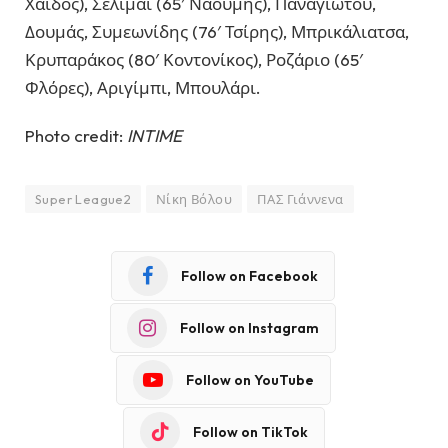
Χάιδος), Σελιμάι (65′ Ναούμης), Παναγιώτου,
Δουμάς, Συμεωνίδης (76′ Τσίρης), Μπρικάλιατσα,
Κρυπαράκος (80′ Κοντονίκος), Ροζάριο (65′
Φλόρες), Αριγίμπι, Μπουλάρι.
Photo credit:
INTIME
Super League2
Νίκη Βόλου
ΠΑΣ Γιάννενα
Follow on Facebook
Follow on Instagram
Follow on YouTube
Follow on TikTok