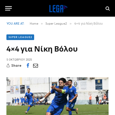
YOU ARE AT:
Home
»
Super League2
»
4×4 για Νίκη Βόλου
SUPER LEAGUE2
4×4 για Νίκη Βόλου
5 ΟΚΤΩΒΡΊΟΥ 2025
Share