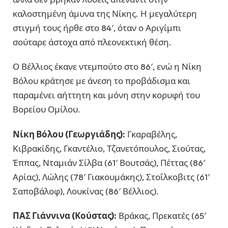
καλοστημένη άμυνα της Νίκης. Η μεγαλύτερη
στιγμή τους ήρθε στο 84′, όταν ο Αριγίμπι
σούταρε άστοχα από πλεονεκτική θέση.
Ο Βέλλιος έκανε ντεμπούτο στο 86′, ενώ η Νίκη
Βόλου κράτησε με άνεση το προβάδισμα και
παραμένει αήττητη και μόνη στην κορυφή του
Βορείου Ομίλου.
Νίκη Βόλου (Γεωργιάδης):
Γκαραβέλης,
Κιβρακίδης, Γκαντέλιο, Τζανετόπουλος, Σιούτας,
Έππας, Νταμιάν Σίλβα (61′ Βουτσάς), Πέττας (86′
Αρίας), Λώλης (78′ Γιακουμάκης), Στοΐλκοβιτς (61′
Σαποβάλοφ), Λουκίνας (86′ Βέλλιος).
ΠΑΣ Γιάννινα (Κούστας):
Βράκας, Πρεκατές (65′