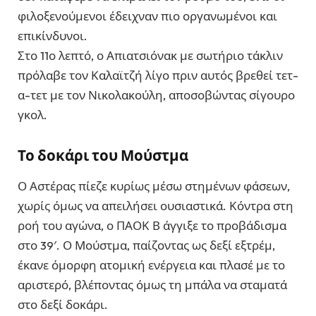
φιλοξενούμενοι έδειχναν πιο οργανωμένοι και
επικίνδυνοι.
Στο 11ο λεπτό, ο Απιατσιόνακ με σωτήριο τάκλιν
πρόλαβε τον Καλαϊτζή λίγο πριν αυτός βρεθεί τετ-
α-τετ με τον Νικολακούλη, αποσοβώντας σίγουρο
γκολ.
Το δοκάρι του Μούστμα
Ο Αστέρας πίεζε κυρίως μέσω στημένων φάσεων,
χωρίς όμως να απειλήσει ουσιαστικά. Κόντρα στη
ροή του αγώνα, ο ΠΑΟΚ Β άγγιξε το προβάδισμα
στο 39′. Ο Μούστμα, παίζοντας ως δεξί εξτρέμ,
έκανε όμορφη ατομική ενέργεια και πλασέ με το
αριστερό, βλέποντας όμως τη μπάλα να σταματά
στο δεξί δοκάρι.