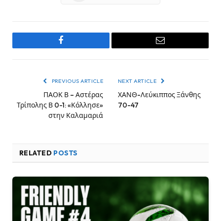
Facebook
Email
PREVIOUS ARTICLE
NEXT ARTICLE
ΠΑΟΚ Β – Αστέρας
ΧΑΝΘ-Λεύκιππος Ξάνθης
Τρίπολης Β 0-1: «Κόλλησε»
70-47
στην Καλαμαριά
RELATED
POSTS