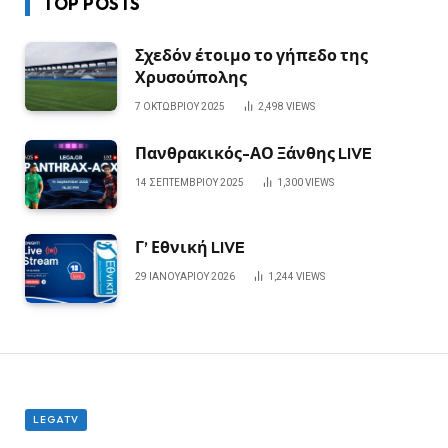
TOP POSTS
Σχεδόν έτοιμο το γήπεδο της
Χρυσούπολης
7 ΟΚΤΩΒΡΊΟΥ 2025
2,498
VIEWS
Πανθρακικός-ΑΟ Ξάνθης LIVE
14 ΣΕΠΤΕΜΒΡΊΟΥ 2025
1,300
VIEWS
Γ’ Εθνική LIVE
29 ΙΑΝΟΥΑΡΊΟΥ 2026
1,244
VIEWS
LEGATV