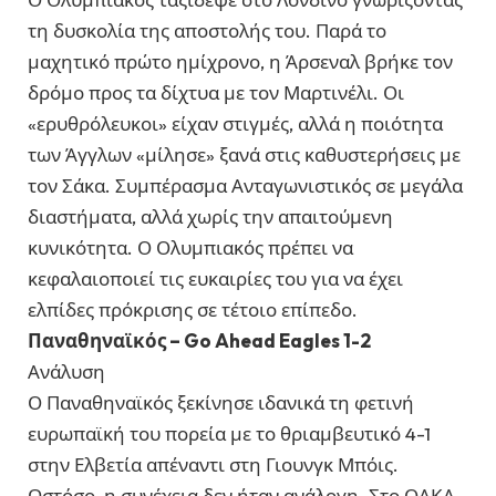
τη δυσκολία της αποστολής του. Παρά το
μαχητικό πρώτο ημίχρονο, η Άρσεναλ βρήκε τον
δρόμο προς τα δίχτυα με τον Μαρτινέλι. Οι
«ερυθρόλευκοι» είχαν στιγμές, αλλά η ποιότητα
των Άγγλων «μίλησε» ξανά στις καθυστερήσεις με
τον Σάκα. Συμπέρασμα Ανταγωνιστικός σε μεγάλα
διαστήματα, αλλά χωρίς την απαιτούμενη
κυνικότητα. Ο Ολυμπιακός πρέπει να
κεφαλαιοποιεί τις ευκαιρίες του για να έχει
ελπίδες πρόκρισης σε τέτοιο επίπεδο.
Παναθηναϊκός – Go Ahead Eagles 1-2
Ανάλυση
Ο Παναθηναϊκός ξεκίνησε ιδανικά τη φετινή
ευρωπαϊκή του πορεία με το θριαμβευτικό 4-1
στην Ελβετία απέναντι στη Γιουνγκ Μπόις.
Ωστόσο, η συνέχεια δεν ήταν ανάλογη. Στο ΟΑΚΑ