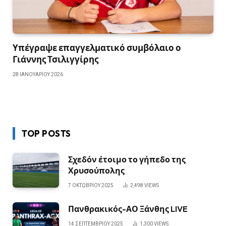
Υπέγραψε επαγγελματικό συμβόλαιο ο
Γιάννης Τσιλιγγίρης
28 ΙΑΝΟΥΑΡΊΟΥ 2026
TOP POSTS
Σχεδόν έτοιμο το γήπεδο της
Χρυσούπολης
7 ΟΚΤΩΒΡΊΟΥ 2025
2,498
VIEWS
Πανθρακικός-ΑΟ Ξάνθης LIVE
14 ΣΕΠΤΕΜΒΡΊΟΥ 2025
1,300
VIEWS