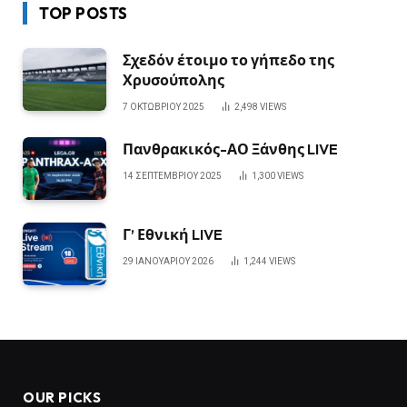
TOP POSTS
Σχεδόν έτοιμο το γήπεδο της
Χρυσούπολης
7 ΟΚΤΩΒΡΊΟΥ 2025
2,498
VIEWS
Πανθρακικός-ΑΟ Ξάνθης LIVE
14 ΣΕΠΤΕΜΒΡΊΟΥ 2025
1,300
VIEWS
Γ’ Εθνική LIVE
29 ΙΑΝΟΥΑΡΊΟΥ 2026
1,244
VIEWS
OUR PICKS