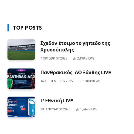
TOP POSTS
Σχεδόν έτοιμο το γήπεδο της
Χρυσούπολης
7 ΟΚΤΩΒΡΊΟΥ 2025
2,498
VIEWS
Πανθρακικός-ΑΟ Ξάνθης LIVE
14 ΣΕΠΤΕΜΒΡΊΟΥ 2025
1,300
VIEWS
Γ’ Εθνική LIVE
29 ΙΑΝΟΥΑΡΊΟΥ 2026
1,244
VIEWS