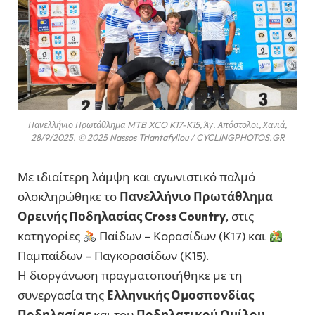
Πανελλήνιο Πρωτάθλημα MTB XCO K17-K15, Άγ. Απόστολοι, Χανιά,
28/9/2025. © 2025 Nassos Triantafyllou / CYCLINGPHOTOS.GR
Με ιδιαίτερη λάμψη και αγωνιστικό παλμό
ολοκληρώθηκε το
Πανελλήνιο Πρωτάθλημα
Ορεινής Ποδηλασίας Cross Country
, στις
κατηγορίες
Παίδων – Κορασίδων (Κ17) και
Παμπαίδων – Παγκορασίδων (Κ15).
Η διοργάνωση πραγματοποιήθηκε με τη
συνεργασία της
Ελληνικής Ομοσπονδίας
Ποδηλασίας
και του
Ποδηλατικού Ομίλου