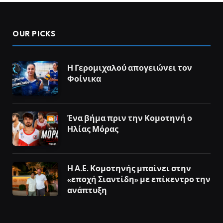
OUR PICKS
Η Γερομιχαλού απογειώνει τον
Φοίνικα
Ένα βήμα πριν την Κομοτηνή ο
Ηλίας Μόρας
Η Α.Ε. Κομοτηνής μπαίνει στην
«εποχή Σιαντίδη» με επίκεντρο την
ανάπτυξη