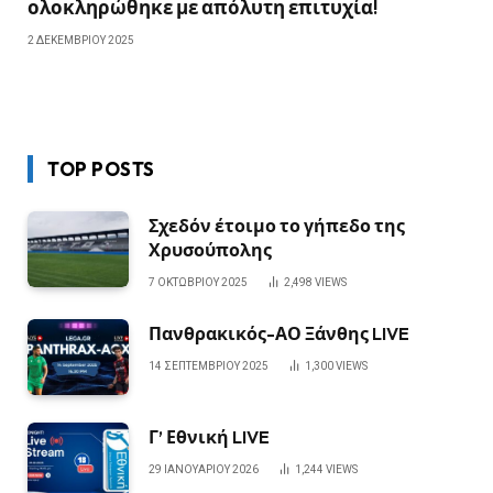
ολοκληρώθηκε με απόλυτη επιτυχία!
2 ΔΕΚΕΜΒΡΊΟΥ 2025
TOP POSTS
Σχεδόν έτοιμο το γήπεδο της
Χρυσούπολης
7 ΟΚΤΩΒΡΊΟΥ 2025
2,498
VIEWS
Πανθρακικός-ΑΟ Ξάνθης LIVE
14 ΣΕΠΤΕΜΒΡΊΟΥ 2025
1,300
VIEWS
Γ’ Εθνική LIVE
29 ΙΑΝΟΥΑΡΊΟΥ 2026
1,244
VIEWS