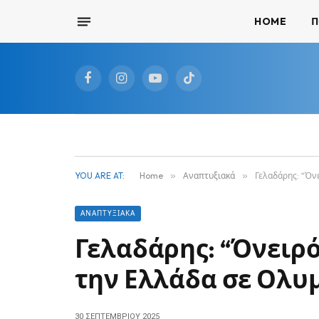
HOME
Π
Facebook
Instagram
YouTube
TikTok
YOU ARE AT:
Home
»
Αναπτυξιακά
»
Γελαδάρης: “Όν
ΑΝΑΠΤΥΞΙΑΚΆ
Γελαδάρης: “Όνειρ
την Ελλάδα σε Ολυ
30 ΣΕΠΤΕΜΒΡΊΟΥ 2025