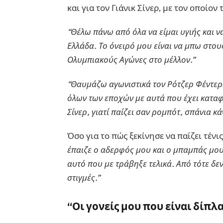
και για τον Γιάνικ Σίνερ, με τον οποίον
“Θέλω πάνω από όλα να είμαι υγιής και να
Ελλάδα. Το όνειρό μου είναι να μπω στο
Ολυμπιακούς Αγώνες στο μέλλον.”
“Θαυμάζω αγωνιστικά τον Ρότζερ Φέντερ
όλων των εποχών με αυτά που έχει καταφέ
Σίνερ, γιατί παίζει σαν ρομπότ, σπάνια κά
Όσο για το πώς ξεκίνησε να παίζει τένι
έπαιζε ο αδερφός μου και ο μπαμπάς μου
αυτό που με τράβηξε τελικά. Από τότε δε
στιγμές.”
“Οι γονείς μου που είναι δίπλ