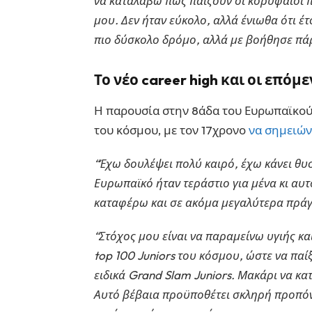
να καταλάβω πως παίζουν οι κορυφαίοι πα
μου. Δεν ήταν εύκολο, αλλά ένιωθα ότι έ
πιο δύσκολο δρόμο, αλλά με βοήθησε πά
Το νέο career high και οι επόμ
Η παρουσία στην 8άδα του Ευρωπαϊκού
του κόσμου, με τον 17χρονο
να σημειώνε
“Έχω δουλέψει πολύ καιρό, έχω κάνει θυσ
Ευρωπαϊκό ήταν τεράστιο για μένα κι αυ
καταφέρω και σε ακόμα μεγαλύτερα πράγ
“Στόχος μου είναι να παραμείνω υγιής κ
top 100 Juniors του κόσμου, ώστε να π
ειδικά Grand Slam Juniors. Μακάρι να κ
Αυτό βέβαια προϋποθέτει σκληρή προπόνη