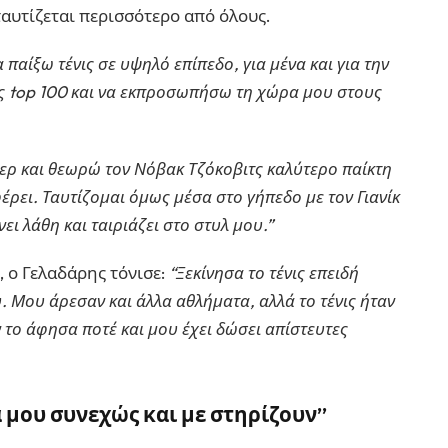
 ταυτίζεται περισσότερο από όλους.
 παίξω τένις σε υψηλό επίπεδο, για μένα και για την
υς top 100 και να εκπροσωπήσω τη χώρα μου στους
ερ και θεωρώ τον Νόβακ Τζόκοβιτς καλύτερο παίκτη
ρει. Ταυτίζομαι όμως μέσα στο γήπεδο με τον Γιανίκ
νει λάθη και ταιριάζει στο στυλ μου.”
ς, ο Γελαδάρης τόνισε:
“Ξεκίνησα το τένις επειδή
. Μου άρεσαν και άλλα αθλήματα, αλλά το τένις ήταν
ν το άφησα ποτέ και μου έχει δώσει απίστευτες
α μου συνεχώς και με στηρίζουν”