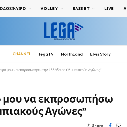
ΟΔΟΣΦΑΙΡΟ
VOLLEY
BASKET
LIVE
Α
CHANNEL
legaTV
NorthLand
Elvis Story
ειρό μου να εκπροσωπήσω την Ελλάδα σε Ολυμπιακούς Αγώνες”
ό μου να εκπροσωπήσω
μπιακούς Αγώνες”
Share