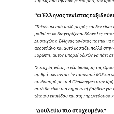
κυρίως από την οικογένεια μου, τον προπ
“O Έλληνας τενίστας ταξιδεύε
“Ταξιδεύω από πολύ μικρός και δεν είναι
μαθαίνει να διαχειρίζεσαι δύσκολες κατασ
Δυστυχώς ο Έλληνας τενίστας πρέπει να 
αεροπλάνο και αυτό κοστίζει πολλά στην 
Ευρώπη, αυτός μπορεί οδικώς να πάει σε
“Ευτυχώς φέτος η νέα διοίκηση της Ομοσπ
αριθμό των αντρικών τουρνουά Μ15 και ν
συνδυασμό με τα 6 Challengers στην Κρήτ
αυτό θα είναι μια σημαντική βοήθεια για
τέτοιου επιπέδου και στην πρωτεύουσα κ
“Δουλεύω πιο στοχευμένα”