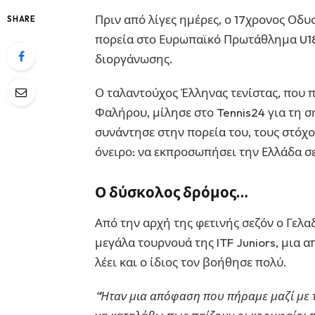
Πριν από λίγες ημέρες, ο 17χρονος Οδ
SHARE
πορεία στο Ευρωπαϊκό Πρωτάθλημα U18,
διοργάνωσης.
Ο ταλαντούχος Έλληνας τενίστας, που 
Φαλήρου, μίλησε στο Tennis24 για τη σ
συνάντησε στην πορεία του, τους στόχου
όνειρο: να εκπροσωπήσει την Ελλάδα σ
Ο δύσκολος δρόμος…
Από την αρχή της φετινής σεζόν ο Γελ
μεγάλα τουρνουά της ITF Juniors, μια
λέει και ο ίδιος τον βοήθησε πολύ.
“Ήταν μια απόφαση που πήραμε μαζί με 