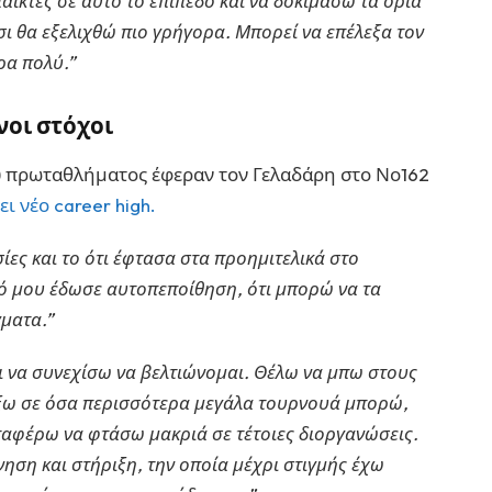
ίκτες σε αυτό το επίπεδο και να δοκιμάσω τα όριά
τσι θα εξελιχθώ πιο γρήγορα. Μπορεί να επέλεξα τον
ρα πολύ.”
ενοι στόχοι
 πρωταθλήματος έφεραν τον Γελαδάρη στο Νο162
ι νέο career high.
ίες και το ότι έφτασα στα προημιτελικά στο
τό μου έδωσε αυτοπεποίθηση, ότι μπορώ να τα
ματα.”
αι να συνεχίσω να βελτιώνομαι. Θέλω να μπω στους
αίξω σε όσα περισσότερα μεγάλα τουρνουά μπορώ,
αταφέρω να φτάσω μακριά σε τέτοιες διοργανώσεις.
ση και στήριξη, την οποία μέχρι στιγμής έχω