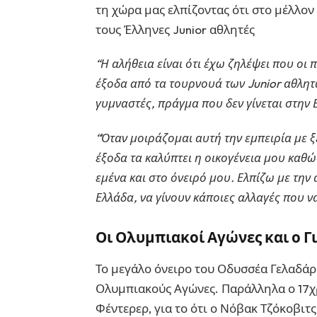
τη χώρα μας ελπίζοντας ότι στο μέλλο
τους Έλληνες Junior αθλητές
“Η αλήθεια είναι ότι έχω ζηλέψει που οι
έξοδα από τα τουρνουά των Junior αθλητ
γυμναστές, πράγμα που δεν γίνεται στην 
“Όταν μοιράζομαι αυτή την εμπειρία με ξ
έξοδα τα καλύπτει η οικογένεια μου καθ
εμένα και στο όνειρό μου. Ελπίζω με την 
Ελλάδα, να γίνουν κάποιες αλλαγές που 
Οι Ολυμπιακοί Αγώνες και ο Γ
Το μεγάλο όνειρο του Οδυσσέα Γελαδάρ
Ολυμπιακούς Αγώνες. Παράλληλα ο 17χρ
Φέντερερ, για το ότι ο Νόβακ Τζόκοβιτ