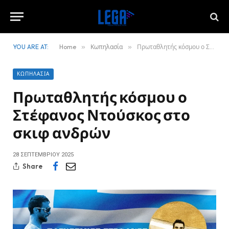
YOU ARE AT:
Home
»
Κωπηλασία
»
Πρωταθλητής κόσμου ο Στέφανος Ντούσκος στο σκιφ ανδρών
ΚΩΠΗΛΑΣΊΑ
Πρωταθλητής κόσμου ο
Στέφανος Ντούσκος στο
σκιφ ανδρών
28 ΣΕΠΤΕΜΒΡΊΟΥ 2025
Share