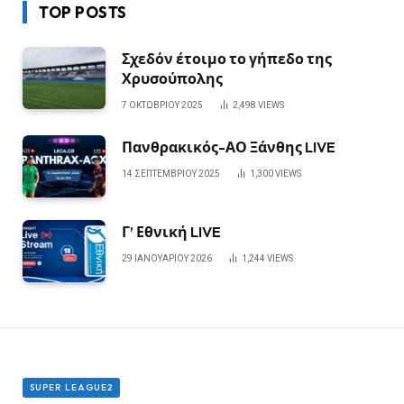
TOP POSTS
Σχεδόν έτοιμο το γήπεδο της
Χρυσούπολης
7 ΟΚΤΩΒΡΊΟΥ 2025
2,498
VIEWS
Πανθρακικός-ΑΟ Ξάνθης LIVE
14 ΣΕΠΤΕΜΒΡΊΟΥ 2025
1,300
VIEWS
Γ’ Εθνική LIVE
29 ΙΑΝΟΥΑΡΊΟΥ 2026
1,244
VIEWS
SUPER LEAGUE2