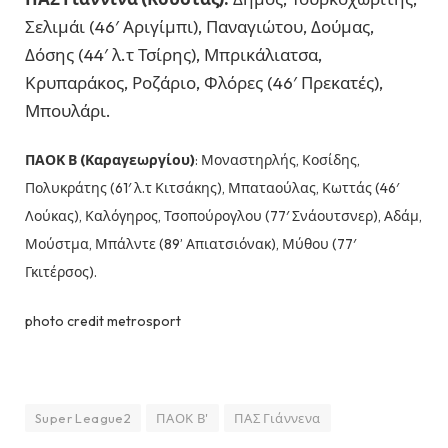
Σελιμάι (46′ Αριγίμπι), Παναγιώτου, Δούμας,
Δόσης (44′ λ.τ Τσίρης), Μπρικάλιατσα,
Κρυπαράκος, Ροζάριο, Φλόρες (46′ Πρεκατές),
Μπουλάρι.
ΠΑΟΚ Β (Καραγεωργίου)
: Μοναστηρλής, Κοσίδης,
Πολυκράτης (61′ λ.τ Κιτσάκης), Μπαταούλας, Κωττάς (46′
Λούκας), Καλόγηρος, Τσοπούρογλου (77′ Σνάουτσνερ), Αδάμ,
Μούστμα, Μπάλντε (89’ Απιατσιόνακ), Μύθου (77′
Γκιτέρσος).
photo credit metrosport
Super League2
ΠΑΟΚ Β'
ΠΑΣ Γιάννενα