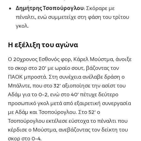
Δημήτρης Τσοπούρογλου
: Σκόραρε με
πέναλτι, ενώ συμμετείχε στη φάση του τρίτου
γκολ.
Η εξέλιξη του αγώνα
Ο 20χρονος Εσθονός φορ, Κάρελ Μούστμα, άνοιξε
το σκορ στο 20’ με ωραίο σουτ, βάζοντας τον
ΠΑΟΚ μπροστά. Στη συνέχεια ανέλαβε δράση ο
Μπάλντε, που στο 32’ αξιοποίησε την ασίστ του
Αδάμ για το 0-2, ενώ στο 40’ πέτυχε δεύτερο
προσωπικό γκολ μετά από εξαιρετική συνεργασία
με Αδάμ και Τσοπούρογλου. Στο 52’ ο
Τσοπούρογλου εκτέλεσε εύστοχα το πέναλτι που
κέρδισε ο Μούστμα, ανεβάζοντας τον δείκτη του
σκορ στο 0-4.