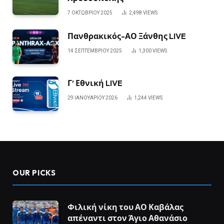
7 ΟΚΤΩΒΡΊΟΥ 2025
2,498
VIEWS
Πανθρακικός-ΑΟ Ξάνθης LIVE
14 ΣΕΠΤΕΜΒΡΊΟΥ 2025
1,300
VIEWS
Γ’ Εθνική LIVE
29 ΙΑΝΟΥΑΡΊΟΥ 2026
1,244
VIEWS
OUR PICKS
Φιλική νίκη του ΑΟ Καβάλας
απέναντι στον Άγιο Αθανάσιο