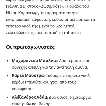
Γιάννινα Β’ στους «Ζωσιμάδες». Η ομάδα του
Νίκου Καραγεωργίου πραγματοποίησε
εντυπωσιακή εμφάνιση, καθώς σημείωσε και τα
τέσσερα γκολ της μέχρι το 52ο λεπτό,
«κλειδώνοντας» ουσιαστικά το τρίποντο.
Οι πρωταγωνιστές
Μαχαμαντού Μπάλντε
: Δύο τέρματα και
συνεχής απειλή για την αντίπαλη άμυνα.
Κάρελ Μούστμα
: Σκόραρε το πρώτο γκολ,
κέρδισε πέναλτι και ήταν από τους
κορυφαίους.
Αλέξανδρος Αδάμ
: Δύο ασίστ, δημιουργία
ευκαιριών και δοκάρι.