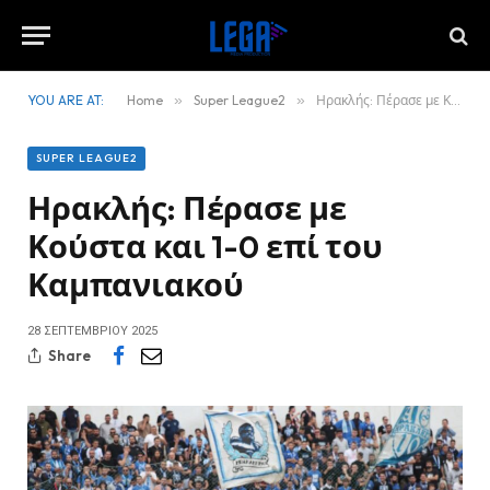
YOU ARE AT:
Home
»
Super League2
»
Ηρακλής: Πέρασε με Κούστα και 1-0 επί του Καμπανιακού
SUPER LEAGUE2
Ηρακλής: Πέρασε με
Κούστα και 1-0 επί του
Καμπανιακού
28 ΣΕΠΤΕΜΒΡΊΟΥ 2025
Share