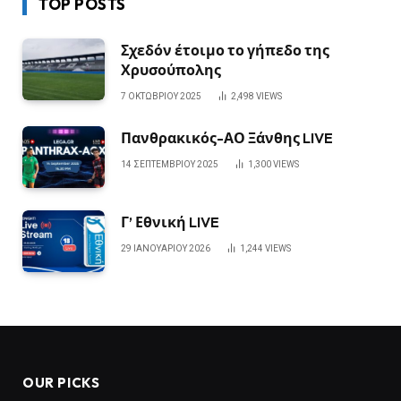
TOP POSTS
Σχεδόν έτοιμο το γήπεδο της
Χρυσούπολης
7 ΟΚΤΩΒΡΊΟΥ 2025
2,498
VIEWS
Πανθρακικός-ΑΟ Ξάνθης LIVE
14 ΣΕΠΤΕΜΒΡΊΟΥ 2025
1,300
VIEWS
Γ’ Εθνική LIVE
29 ΙΑΝΟΥΑΡΊΟΥ 2026
1,244
VIEWS
OUR PICKS