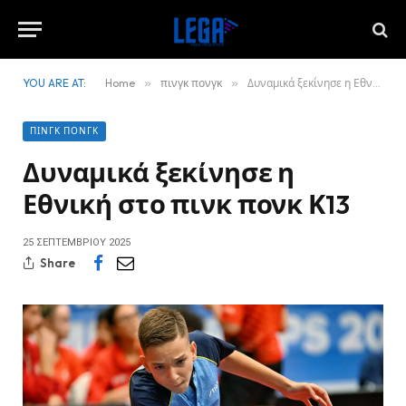
YOU ARE AT:
Home
»
πινγκ πονγκ
»
Δυναμικά ξεκίνησε η Εθνική στο πινκ πονκ Κ13
ΠΙΝΓΚ ΠΟΝΓΚ
Δυναμικά ξεκίνησε η
Εθνική στο πινκ πονκ Κ13
25 ΣΕΠΤΕΜΒΡΊΟΥ 2025
Share