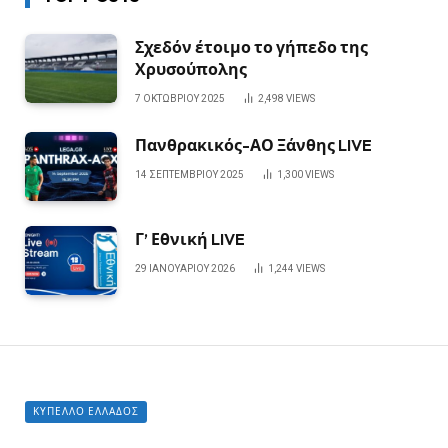
Σχεδόν έτοιμο το γήπεδο της
Χρυσούπολης
7 ΟΚΤΩΒΡΊΟΥ 2025
2,498
VIEWS
Πανθρακικός-ΑΟ Ξάνθης LIVE
14 ΣΕΠΤΕΜΒΡΊΟΥ 2025
1,300
VIEWS
Γ’ Εθνική LIVE
29 ΙΑΝΟΥΑΡΊΟΥ 2026
1,244
VIEWS
ΚΎΠΕΛΛΟ ΕΛΛΆΔΟΣ