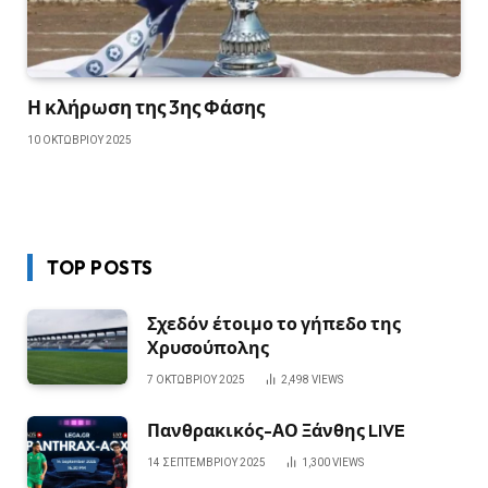
Η κλήρωση της 3ης Φάσης
10 ΟΚΤΩΒΡΊΟΥ 2025
TOP POSTS
Σχεδόν έτοιμο το γήπεδο της
Χρυσούπολης
7 ΟΚΤΩΒΡΊΟΥ 2025
2,498
VIEWS
Πανθρακικός-ΑΟ Ξάνθης LIVE
14 ΣΕΠΤΕΜΒΡΊΟΥ 2025
1,300
VIEWS