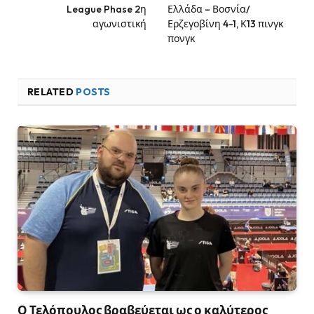
League Phase 2η
Ελλάδα – Βοσνία/
αγωνιστική
Ερζεγοβίνη 4-1, Κ13 πινγκ
πονγκ
RELATED
POSTS
Ο Τελόπουλος βραβεύεται ως ο καλύτερος