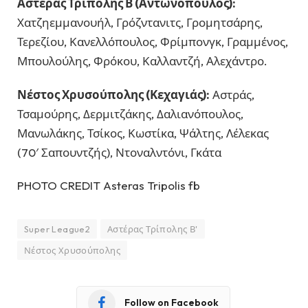
Αστέρας Τρίπολης Β (Αντωνόπουλος):
Χατζηεμμανουήλ, Γρόζντανιτς, Γρομητσάρης,
Τερεζίου, Κανελλόπουλος, Φρίμπονγκ, Γραμμένος,
Μπουλούλης, Φρόκου, Καλλαντζή, Αλεχάντρο.
Νέστος Χρυσούπολης (Κεχαγιάς):
Αστράς,
Τσαμούρης, Δερμιτζάκης, Δαλιανόπουλος,
Μανωλάκης, Τσίκος, Κωστίκα, Ψάλτης, Λέλεκας
(70′ Σαπουντζής), Ντοναλντόνι, Γκάτα
PHOTO CREDIT Asteras Tripolis fb
Super League2
Αστέρας Τρίπολης Β'
Νέστος Χρυσούπολης
Follow on Facebook