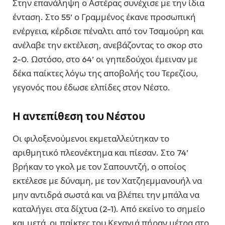
Στην επανάληψη ο Αστέρας συνέχισε με την ίδια
ένταση. Στο 55’ ο Γραμμένος έκανε προσωπική
ενέργεια, κέρδισε πέναλτι από τον Τσαμούρη και
ανέλαβε την εκτέλεση, ανεβάζοντας το σκορ στο
2-0. Ωστόσο, στο 64’ οι γηπεδούχοι έμειναν με
δέκα παίκτες λόγω της αποβολής του Τερεζίου,
γεγονός που έδωσε ελπίδες στον Νέστο.
Η αντεπίθεση του Νέστου
Οι φιλοξενούμενοι εκμεταλλεύτηκαν το
αριθμητικό πλεονέκτημα και πίεσαν. Στο 74’
βρήκαν το γκολ με τον Σαπουντζή, ο οποίος
εκτέλεσε με δύναμη, με τον Χατζηεμμανουήλ να
μην αντιδρά σωστά και να βλέπει την μπάλα να
καταλήγει στα δίχτυα (2-1). Από εκείνο το σημείο
και μετά, οι παίκτες του Κεχαγιά πήραν μέτρα στο