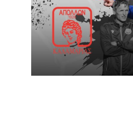
Μετά το Κυριακάτικο αποτέλεσμα που δ
Καλαμαριάς, προχώρησε άμεσα σε αποφ
εμπρός. Η ομάδα του Απόλλων εμπιστεύε
έναν προπονητή που πέρσι παρέμεινε αή
γραφειοκρατικές λεπτομέρειες στέρησα