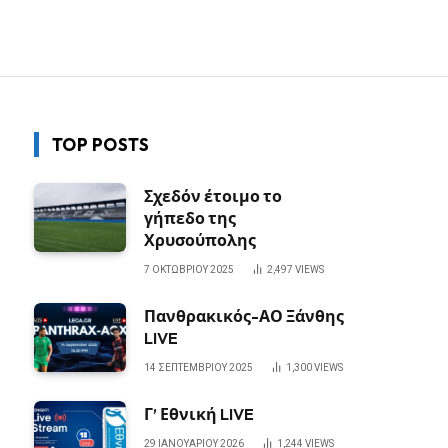
TOP POSTS
Σχεδόν έτοιμο το
γήπεδο της
Χρυσούπολης
7 ΟΚΤΩΒΡΊΟΥ 2025
2,497
VIEWS
Πανθρακικός-ΑΟ Ξάνθης
LIVE
14 ΣΕΠΤΕΜΒΡΊΟΥ 2025
1,300
VIEWS
Γ’ Εθνική LIVE
29 ΙΑΝΟΥΑΡΊΟΥ 2026
1,244
VIEWS