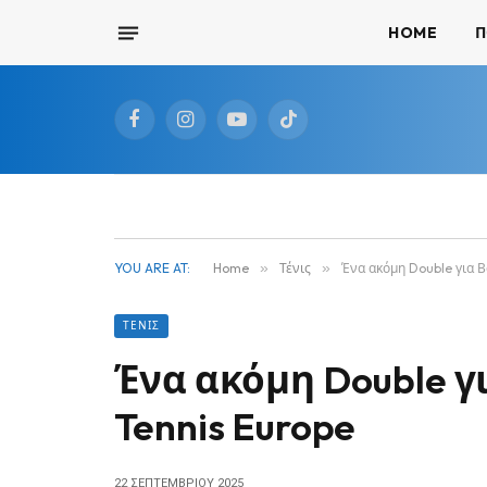
HOME
Π
Facebook
Instagram
YouTube
TikTok
YOU ARE AT:
Home
»
Τένις
»
Ένα ακόμη Double για Β
ΤΈΝΙΣ
Ένα ακόμη Double γ
Tennis Europe
22 ΣΕΠΤΕΜΒΡΊΟΥ 2025