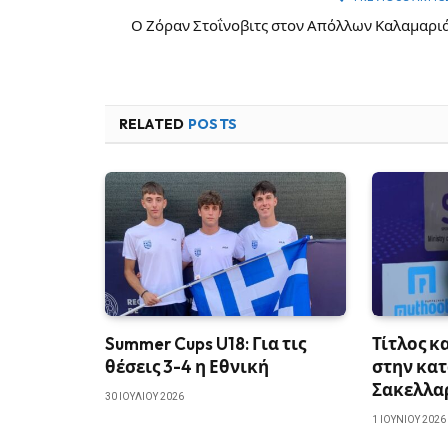
Ο Ζόραν Στοΐνοβιτς στον Απόλλων Καλαμαρι
RELATED
POSTS
Summer Cups U18: Για τις
Τίτλος κ
θέσεις 3-4 η Εθνική
στην κατ
Σακελλα
30 ΙΟΥΛΊΟΥ 2026
1 ΙΟΥΝΊΟΥ 2026