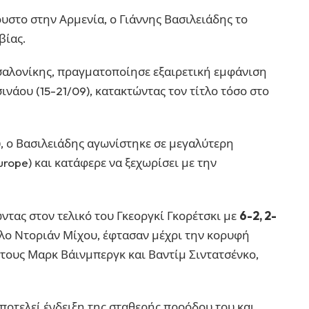
υστο στην Αρμενία, ο Γιάννης Βασιλειάδης το
βίας.
σαλονίκης, πραγματοποίησε εξαιρετική εμφάνιση
ινάου (15-21/09), κατακτώντας τον τίτλο τόσο στο
ν), ο Βασιλειάδης αγωνίστηκε σε μεγαλύτερη
urope) και κατάφερε να ξεχωρίσει με την
ώντας στον τελικό του Γκεοργκί Γκορέτσκι με
6-2, 2-
άλλο Ντοριάν Μίχου, έφτασαν μέχρι την κορυφή
στους Μαρκ Βάινμπεργκ και Βαντίμ Σιντατσένκο,
ποτελεί ένδειξη της σταθερής προόδου του και