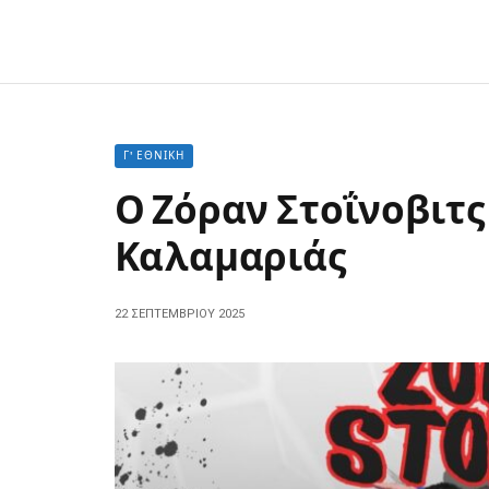
Γ' ΕΘΝΙΚΉ
Ο Ζόραν Στοΐνοβιτ
Καλαμαριάς
22 ΣΕΠΤΕΜΒΡΊΟΥ 2025