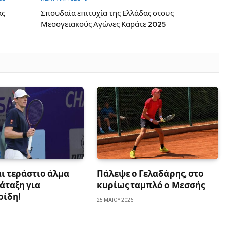
άς
Σπουδαία επιτυχία της Ελλάδας στους
Μεσογειακούς Αγώνες Καράτε 2025
αι τεράστιο άλμα
Πάλεψε ο Γελαδάρης, στο
άταξη για
κυρίως ταμπλό ο Μεσσής
ρίδη!
25 ΜΑΪ́ΟΥ 2026