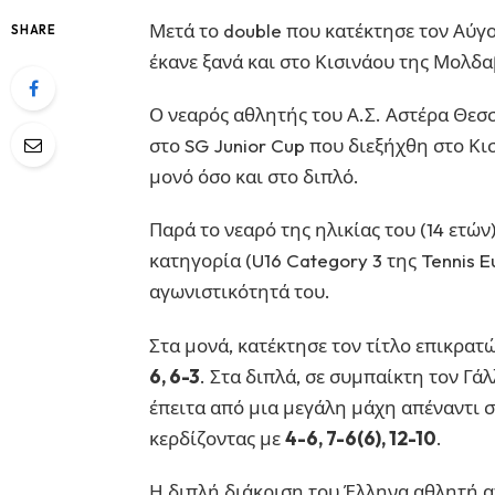
Μετά το double που κατέκτησε τον Αύγο
SHARE
έκανε ξανά και στο Κισινάου της Μολδα
Ο νεαρός αθλητής του Α.Σ. Αστέρα Θεσ
στο SG Junior Cup που διεξήχθη στο Κισ
μονό όσο και στο διπλό.
Παρά το νεαρό της ηλικίας του (14 ετώ
κατηγορία (U16 Category 3 της Tennis E
αγωνιστικότητά του.
Στα μονά, κατέκτησε τον τίτλο επικρατ
6, 6-3
. Στα διπλά, σε συμπαίκτη τον Γ
έπειτα από μια μεγάλη μάχη απέναντι 
κερδίζοντας με
4-6, 7-6(6), 12-10
.
Η διπλή διάκριση του Έλληνα αθλητή α