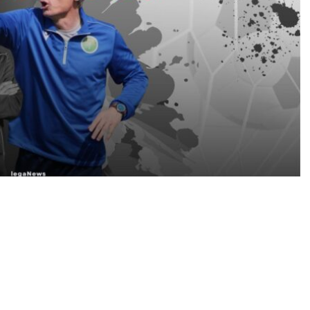
εν άφησε καλές εντυπώσεις στον κόσμο της
άσεις που δείχνουν ξεκάθαρα τον δρόμο προς τα
ται την τεχνική ηγεσία στον Ζόραν Στοΐνοβιτς,
ττητος και απέδειξε την αξία του, ακόμη κι αν οι
ν από τον Πανθρακικό την κορυφή.