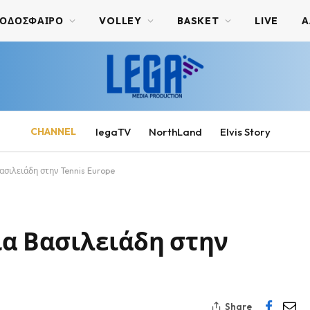
ΟΔΟΣΦΑΙΡΟ
VOLLEY
BASKET
LIVE
Α
CHANNEL
legaTV
NorthLand
Elvis Story
ασιλειάδη στην Tennis Europe
ια Βασιλειάδη στην
Share