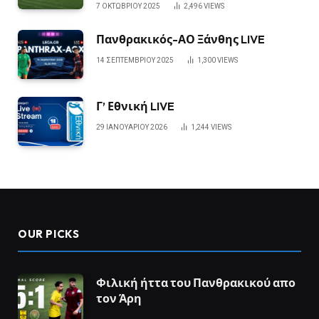
7 ΟΚΤΩΒΡΊΟΥ 2025
2,496
VIEWS
Πανθρακικός-ΑΟ Ξάνθης LIVE
14 ΣΕΠΤΕΜΒΡΊΟΥ 2025
1,300
VIEWS
Γ’ Εθνική LIVE
29 ΙΑΝΟΥΑΡΊΟΥ 2026
1,244
VIEWS
OUR PICKS
Φιλική ήττα του Πανθρακικού απο
τον Άρη