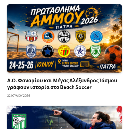
Α.Ο. Φαναρίου και Μέγας Αλέξανδρος Ιάσμου
γράφουν ιστορία στο Beach Soccer
22 ΙΟΥΛΊΟΥ 2026