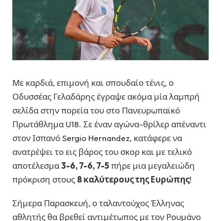
Με καρδιά, επιμονή και σπουδαίο τένις, ο
Οδυσσέας Γελαδάρης έγραψε ακόμα μία λαμπρή
σελίδα στην πορεία του στο Πανευρωπαϊκό
Πρωτάθλημα U18. Σε έναν αγώνα-θρίλερ απέναντι
στον Ισπανό Sergio Hernandez, κατάφερε να
ανατρέψει το εις βάρος του σκορ και με τελικό
αποτέλεσμα
3-6, 7-6, 7-5
πήρε μια μεγαλειώδη
πρόκριση στους
8 καλύτερους της Ευρώπης
!
Σήμερα Παρασκευή, ο ταλαντούχος Έλληνας
αθλητής θα βρεθεί αντιμέτωπος με τον Ρουμάνο