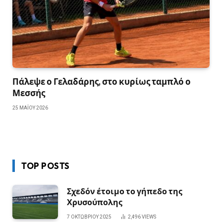
Πάλεψε ο Γελαδάρης, στο κυρίως ταμπλό ο
Μεσσής
25 ΜΑΪ́ΟΥ 2026
TOP POSTS
Σχεδόν έτοιμο το γήπεδο της
Χρυσούπολης
7 ΟΚΤΩΒΡΊΟΥ 2025
2,496
VIEWS