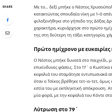
Με το… δεξί μπήκε ο Νέστος Χρυσούπολ
SHARE
κατακτώντας σπουδαία νίκη με 1-0 απέ
φιλοξενήθηκε στο γήπεδο της Δόξας Δρ
χαρακτήρα, κυριάρχησε στο πρώτο ημίχ
της στη δεύτερη τη τάξει κατηγορία, χά
Πρώτο ημίχρονο με ευκαιρίες 
Ο Νέστος μπήκε δυνατά στο παιχνίδι, μ
επικίνδυνες φάσεις. Στο 17΄ ο Κωστίκα 
κεφαλιά του σταμάτησε εντυπωσιακά απ
όταν ο Τσίκος βρέθηκε τετ-α-τετ, όμω
εστία του με εκπληκτική απόκρουση. Απ
μία φορά, με την κεφαλιά του Κόντε στ
Λύτρωση στο 79΄