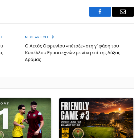
Facebook
Email
LE
NEXT ARTICLE
ου
Ο Αετός Οφρυνίου «πέταξε» στη γ’ φάση του
ες
Κυπέλλου Ερασιτεχνών με νίκη επί της Δόξας
Δράμας