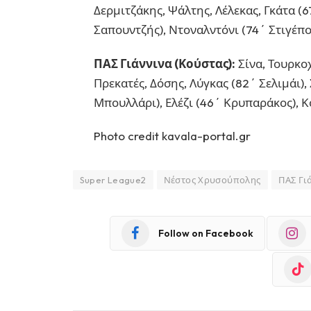
Δερμιτζάκης, Ψάλτης, Λέλεκας, Γκάτα (6
Σαπουντζής), Ντοναλντόνι (74΄ Στιγέπο
ΠΑΣ Γιάννινα (Κούστας):
Σίνα, Τουρκο
Πρεκατές, Δόσης, Λύγκας (82΄ Σελιμάι)
Μπουλλάρι), Ελέζι (46΄ Κρυπαράκος), Κ
Photo credit kavala-portal.gr
Super League2
Νέστος Χρυσούπολης
ΠΑΣ Γι
Follow on Facebook