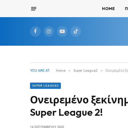
HOME
Π
Facebook
Instagram
YouTube
TikTok
YOU ARE AT:
Home
»
Super League2
»
Ονειρεμένο ξε
SUPER LEAGUE2
Ονειρεμένο ξεκίνημ
Super League 2!
14 ΣΕΠΤΕΜΒΡΊΟΥ 2025