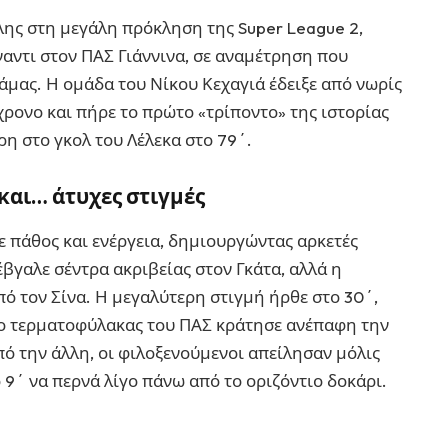
ης στη μεγάλη πρόκληση της Super League 2,
ναντι στον ΠΑΣ Γιάννινα, σε αναμέτρηση που
άμας. Η ομάδα του Νίκου Κεχαγιά έδειξε από νωρίς
ρονο και πήρε το πρώτο «τρίποντο» της ιστορίας
ρη στο γκολ του Λέλεκα στο 79΄.
και… άτυχες στιγμές
ε πάθος και ενέργεια, δημιουργώντας αρκετές
έβγαλε σέντρα ακριβείας στον Γκάτα, αλλά η
ό τον Σίνα. Η μεγαλύτερη στιγμή ήρθε στο 30΄,
ς ο τερματοφύλακας του ΠΑΣ κράτησε ανέπαφη την
ό την άλλη, οι φιλοξενούμενοι απείλησαν μόλις
ο 9΄ να περνά λίγο πάνω από το οριζόντιο δοκάρι.