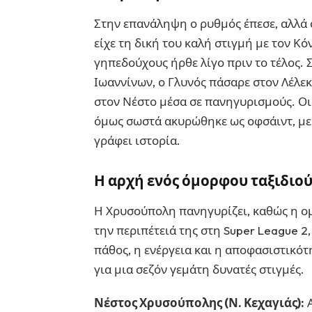
Στην επανάληψη ο ρυθμός έπεσε, αλλά 
είχε τη δική του καλή στιγμή με τον Κό
γηπεδούχους ήρθε λίγο πριν το τέλος. 
Ιωαννίνων, ο Γλυνός πάσαρε στον Λέλεκ
στον Νέστο μέσα σε πανηγυρισμούς. Οι 
όμως σωστά ακυρώθηκε ως οφσάιντ, με 
γράφει ιστορία.
Η αρχή ενός όμορφου ταξιδιο
Η Χρυσούπολη πανηγυρίζει, καθώς η ομ
την περιπέτειά της στη Super League 2,
πάθος, η ενέργεια και η αποφασιστικότ
για μια σεζόν γεμάτη δυνατές στιγμές.
Νέστος Χρυσούπολης (Ν. Κεχαγιάς):
Α