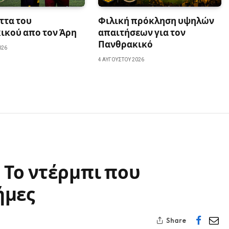
ττα του
Φιλική πρόκληση υψηλών
ικού απο τον Άρη
απαιτήσεων για τον
Πανθρακικό
026
4 ΑΥΓΟΎΣΤΟΥ 2026
 Το ντέρμπι που
ήμες
Share