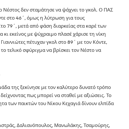
ο Νέστος δεν σταμάτησε να ψάχνει το γκολ. Ο ΠΑΣ
ντε στο 46΄, όμως η λύτρωση για τους
Στο 79΄, μετά από φάση διαρκείας στα καρέ των
α κι εκείνος με ψύχραιμο πλασέ χάρισε τη νίκη
Γιαννιώτες πέτυχαν γκολ στο 89΄ με τον Κόντε,
το τελικό σφύριγμα να βρίσκει τον Νέστο να
ύ
άδα της ξεκίνησε με τον καλύτερο δυνατό τρόπο
 δείχνοντας πως μπορεί να σταθεί με αξιώσεις. Το
ητα των παικτών του Νίκου Κεχαγιά δίνουν ελπίδα
στράς, Δαλιανόπουλος, Μανωλάκης, Τσαμούρης,