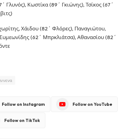
7΄ Γλυνός), Κωστίκα (89΄ Γκιώνης), Τσίκος (67΄
βιτς)
χωρίτης, Χάιδου (82΄ Φλόρες), Παναγιώτου,
, Συμεωνίδης (62΄ Μπρκλιάτσα), Αθανασίου (82΄
όντε
άννενα
Follow on Instagram
Follow on YouTube
Follow on TikTok