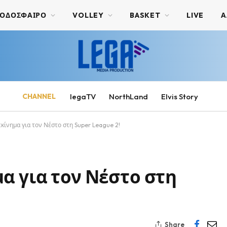
ΟΔΟΣΦΑΙΡΟ
VOLLEY
BASKET
LIVE
Α
CHANNEL
legaTV
NorthLand
Elvis Story
κίνημα για τον Νέστο στη Super League 2!
α για τον Νέστο στη
Share