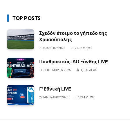
TOP POSTS
Σχεδόν έτοιμο το γήπεδο της
Χρυσούπολης
7 ΟΚΤΩΒΡΊΟΥ 2025
2,498
VIEWS
Πανθρακικός-ΑΟ Ξάνθης LIVE
14 ΣΕΠΤΕΜΒΡΊΟΥ 2025
1,300
VIEWS
Γ’ Εθνική LIVE
29 ΙΑΝΟΥΑΡΊΟΥ 2026
1,244
VIEWS