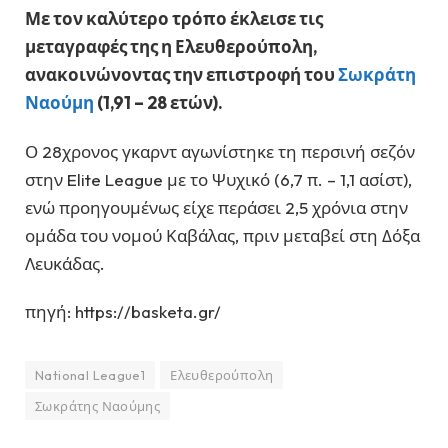
Με τον καλύτερο τρόπο έκλεισε τις
μεταγραφές της η Ελευθερούπολη,
ανακοινώνοντας την επιστροφή του
Σωκράτη
Ναούμη
(1,91 – 28 ετών).
Ο 28χρονος γκαρντ αγωνίστηκε τη περσινή σεζόν
στην Elite League με το Ψυχικό (6,7 π. – 1,1 ασίστ),
ενώ προηγουμένως είχε περάσει 2,5 χρόνια στην
ομάδα του νομού Καβάλας, πριν μεταβεί στη Δόξα
Λευκάδας.
πηγή: https://basketa.gr/
National League1
Ελευθερούπολη
Σωκράτης Ναούμης