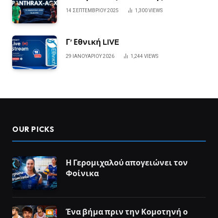
14 ΣΕΠΤΕΜΒΡΊΟΥ 2025
1,300
VIEWS
Γ’ Εθνική LIVE
29 ΙΑΝΟΥΑΡΊΟΥ 2026
1,244
VIEWS
OUR PICKS
Η Γερομιχαλού απογειώνει τον
Φοίνικα
Ένα βήμα πριν την Κομοτηνή ο