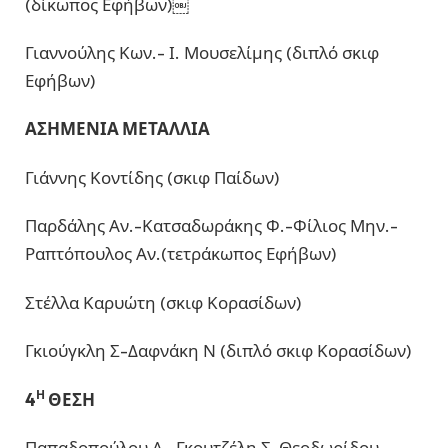
(δίκωπος Εφήβων)￼
Γιαννούλης Κων.- Ι. Μουσελίμης (διπλό σκιφ
Εφήβων)
ΑΣΗΜΕΝΙΑ ΜΕΤΑΛΛΙΑ
Γιάννης Κοντίδης (σκιφ Παίδων)
Παρδάλης Αν.-Κατσαδωράκης Φ.-Φίλιος Μην.-
Ραπτόπουλος Αν.(τετράκωπος Εφήβων)
Στέλλα Καρυώτη (σκιφ Κορασίδων)
Γκιούγκλη Σ-Δαφνάκη Ν (διπλό σκιφ Κορασίδων)
Η
4
ΘΕΣΗ
Παπαδοπούλου Α.-Γκουτζέλη Σ-Θεοδωρίδου