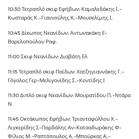
10:30 Τετραπλό σκιφ Εφήβων: Καμαλεδάκης Ι.-
Κωσταράς Κ.-Γιαννούλης Κ.-Μουσελίμης Ι.
10:45 Δίκωπος Νεανίδων: Αντωνακάκη Ε-
Βαρελοπούλου Ραφ.
11:00 Σκιφ Νεανίδων: Διαβάτη Ελ
11:15 Τετραπλό σκιφ Παίδων: Χατζηγιαννάκης Γ.-
Γόγολος Γερ-Μελιγονίδης Σ.-Κοντίδης Ι
11:30 Διπλό σκιφ Νεανίδων: Μουρατίδου Π.-Ντάρα
Ν
11:45 Οκτάκωπος Εφήβων: Τριανταφύλλου Χ.-
Λιγκερίδης Σ-Παρδάλης Αν-Κατσαδωράκης Φ-
Φίλιος Μ.-Ραπτόπουλος Α.-Μπούρκας Α.-