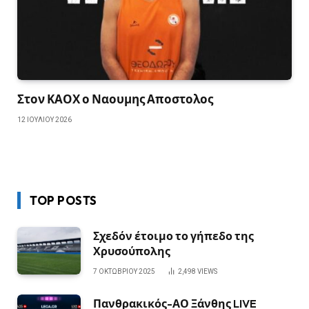
Στον ΚΑΟΧ ο Ναουμης Αποστολος
12 ΙΟΥΛΊΟΥ 2026
TOP POSTS
Σχεδόν έτοιμο το γήπεδο της
Χρυσούπολης
7 ΟΚΤΩΒΡΊΟΥ 2025
2,498
VIEWS
Πανθρακικός-ΑΟ Ξάνθης LIVE