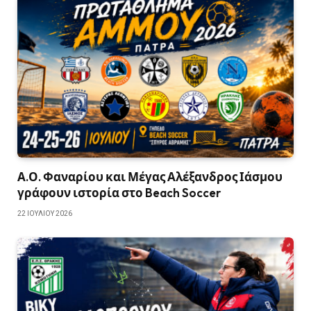
Α.Ο. Φαναρίου και Μέγας Αλέξανδρος Ιάσμου
γράφουν ιστορία στο Beach Soccer
22 ΙΟΥΛΊΟΥ 2026