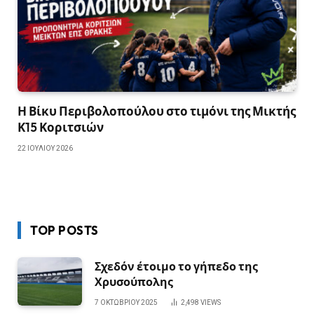
Η Βίκυ Περιβολοπούλου στο τιμόνι της Μικτής
Κ15 Κοριτσιών
22 ΙΟΥΛΊΟΥ 2026
TOP POSTS
Σχεδόν έτοιμο το γήπεδο της
Χρυσούπολης
7 ΟΚΤΩΒΡΊΟΥ 2025
2,498
VIEWS