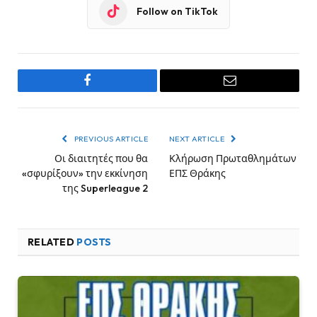
Follow on TikTok
Facebook
Email
PREVIOUS ARTICLE
NEXT ARTICLE
Οι διαιτητές που θα
Κλήρωση Πρωταθλημάτων
«σφυρίξουν» την εκκίνηση
ΕΠΣ Θράκης
της Superleague 2
RELATED
POSTS