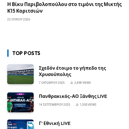
Η Βίκυ Περιβολοπούλου στο τιμόνι της Μικτής
Κ15 Κοριτσιών
22 ΙΟΥΛΊΟΥ 2026
TOP POSTS
Σχεδόν έτοιμο το γήπεδο της
Χρυσούπολης
7 ΟΚΤΩΒΡΊΟΥ 2025
2,498
VIEWS
Πανθρακικός-ΑΟ Ξάνθης LIVE
14 ΣΕΠΤΕΜΒΡΊΟΥ 2025
1,300
VIEWS
Γ’ Εθνική LIVE