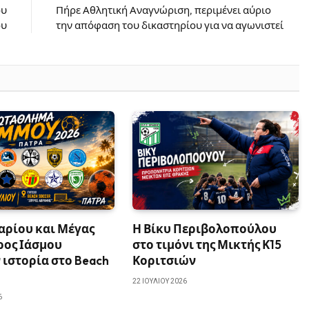
ου
Πήρε Αθλητική Αναγνώριση, περιμένει αύριο
ου
την απόφαση του δικαστηρίου για να αγωνιστεί
αρίου και Μέγας
Η Βίκυ Περιβολοπούλου
ρος Ιάσμου
στο τιμόνι της Μικτής Κ15
ιστορία στο Beach
Κοριτσιών
22 ΙΟΥΛΊΟΥ 2026
6