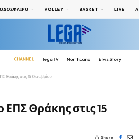
ΟΔΟΣΦΑΙΡΟ
VOLLEY
BASKET
LIVE
Α
CHANNEL
legaTV
NorthLand
Elvis Story
ΠΣ Θράκης στις 15 Οκτωβρίου
 ΕΠΣ Θράκης στις 15
Share