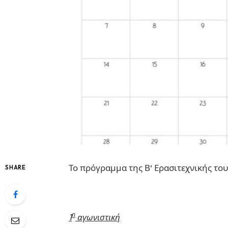
Το πρόγραμμα της Β’ Ερασιτεχνικής το
SHARE
η
1
αγωνιστική