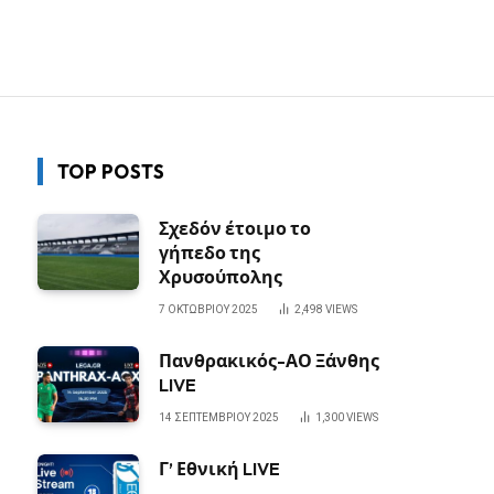
TOP POSTS
Σχεδόν έτοιμο το
γήπεδο της
Χρυσούπολης
7 ΟΚΤΩΒΡΊΟΥ 2025
2,498
VIEWS
Πανθρακικός-ΑΟ Ξάνθης
LIVE
14 ΣΕΠΤΕΜΒΡΊΟΥ 2025
1,300
VIEWS
Γ’ Εθνική LIVE