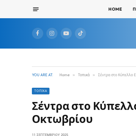
HOME
Π
Facebook
Instagram
YouTube
TikTok
YOU ARE AT:
Home
»
Τοπικά
»
Σέντρα στο Κύπελλο Ε
ΤΟΠΙΚΆ
Σέντρα στο Κύπελλο
Οκτωβρίου
11 ΣΕΠΤΕΜΒΡΊΟΥ 2025