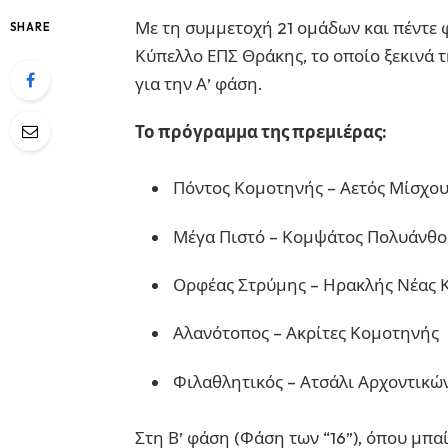
Με τη συμμετοχή 21 ομάδων και πέντε 
SHARE
Κύπελλο ΕΠΣ Θράκης, το οποίο ξεκινά 
για την Α’ φάση.
Το πρόγραμμα της πρεμιέρας:
Πόντος Κομοτηνής – Αετός Μίσχο
Μέγα Πιστό – Κομψάτος Πολυάνθο
Ορφέας Στρύμης – Ηρακλής Νέας 
Αλανότοπος – Ακρίτες Κομοτηνής
Φιλαθλητικός – Ατσάλι Αρχοντικώ
Στη Β’ φάση (Φάση των “16”), όπου μπα