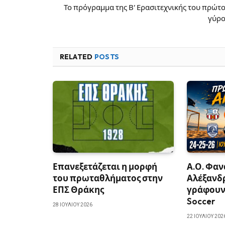
Το πρόγραμμα της Β’ Ερασιτεχνικής του πρώτ
γύρ
RELATED
POSTS
Επανεξετάζεται η μορφή
Α.Ο. Φαν
του πρωταθλήματος στην
Αλέξανδ
ΕΠΣ Θράκης
γράφουν 
Soccer
28 ΙΟΥΛΊΟΥ 2026
22 ΙΟΥΛΊΟΥ 202