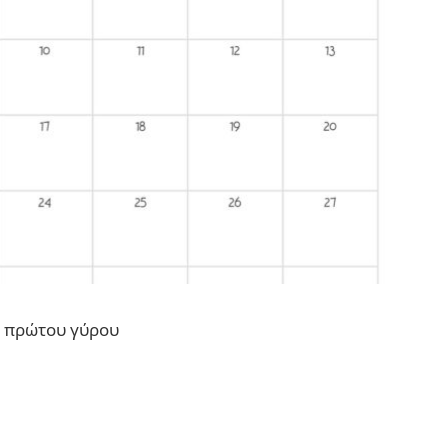
υ πρώτου γύρου