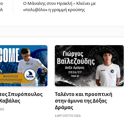
το
Ο Μάναλης στον Ηρακλή – Κλείνει με
υλ
«πολυβόλο» η γραμμή κρούσης
πος Σπυρόπουλος
Ταλέντο και προοπτική
 Καβάλας
στην άμυνα της Δόξας
Δράμας
026
6 ΑΥΓΟΎΣΤΟΥ 2026