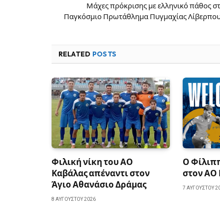
Μάχες πρόκρισης με ελληνικό πάθος σ
Παγκόσμιο Πρωτάθλημα Πυγμαχίας Λίβερπο
RELATED
POSTS
Φιλική νίκη του ΑΟ
Ο Φίλιπ
Καβάλας απέναντι στον
στον ΑΟ
Άγιο Αθανάσιο Δράμας
7 ΑΥΓΟΎΣΤΟΥ 2
8 ΑΥΓΟΎΣΤΟΥ 2026