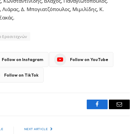
ς, Κωνσταντινίδης, Βλάχος, Παναγιωτόπουλος.
Λιάρας, Δ. Μπογιατζόπουλος, Μιμιλίδης, Κ.
Σακάς.
ο Ερασιτεχνών
Follow on Instagram
Follow on YouTube
Follow on TikTok
Facebook
Email
LE
NEXT ARTICLE