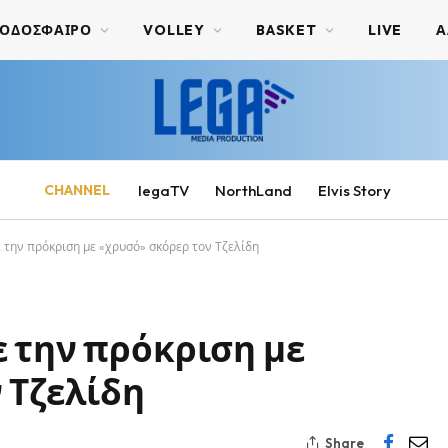
ΟΔΟΣΦΑΙΡΟ
VOLLEY
BASKET
LIVE
Α
CHANNEL
legaTV
NorthLand
Elvis Story
 την πρόκριση με «χρυσό» σκόρερ τον Τζελίδη
 την πρόκριση με
 Τζελίδη
Share