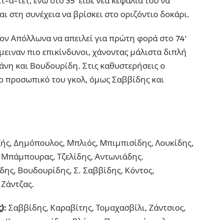
τ-α-τετ, ενώ στο 35’ είδε νέα κεφαλιά του να
ι στη συνέχεια να βρίσκει στο οριζόντιο δοκάρι.
τον Απόλλωνα να απειλεί για πρώτη φορά στο 74’
ειναν πιο επικίνδυνοι, χάνοντας μάλιστα διπλή
μάνη και Βουδουρίδη. Στις καθυστερήσεις ο
ρο προσωπικό του γκολ, όμως Σαββίδης και
ς, Δημόπουλος, Μπλιός, Μπιμπισίδης, Λουκίδης,
 Μπάμπουρας, Τζελίδης, Αντωνιάδης.
δης, Βουδουρίδης, Σ. Σαββίδης, Κόντος,
 Ζάντζας.
):
Σαββίδης, Καραβίτης, Τομαχασβίλι, Ζάντσιος,