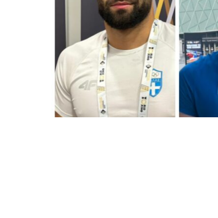
Η «καρδιά» της παγκόσμιας πυγμαχίας 
όπου συνεχίζεται η διοργάνωση με συν
Εθνική Ομάδα Πυγμαχίας ρίχνεται ξανά
σπουδαίους αντιπάλους στη φάση των “