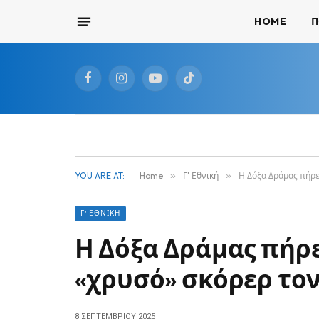
HOME
Π
Facebook
Instagram
YouTube
TikTok
YOU ARE AT:
Home
»
Γ' Εθνική
»
Η Δόξα Δράμας πήρε
Γ' ΕΘΝΙΚΉ
Η Δόξα Δράμας πήρε
«χρυσό» σκόρερ τον
8 ΣΕΠΤΕΜΒΡΊΟΥ 2025