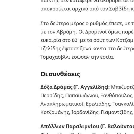
παίκτης δεν κατάφερε να σκοράρει σε τε
αποκρούεται αρχικά από τον Σαββίδη κα
Στο δεύτερο μέρος ο ρυθμός έπεσε, με 
με τον Αβράμη. Οι Δραμινοί όμως παρέμ
ευκαιρία στο 83’ με τα σουτ των Κοτζα
Τζελίδης έφτασε ξανά κοντά στο δεύτε
Τομαχασβίλι έσωσαν την εστία.
Οι συνθέσεις
Δόξα Δράμας (Γ. Αγγελίδης):
Μπεζυρτζή
Περσίδης, Παπαϊωάννου, Ξανθόπουλος,
Αναπληρωματικοί: Ερελιάδης, Τσαγκαλί
Κοτζαμάνης, Ιορδανίδης, Γιαμαντζίδης,
Απόλλων Παραλιμνίου (Γ. Βαλούντος