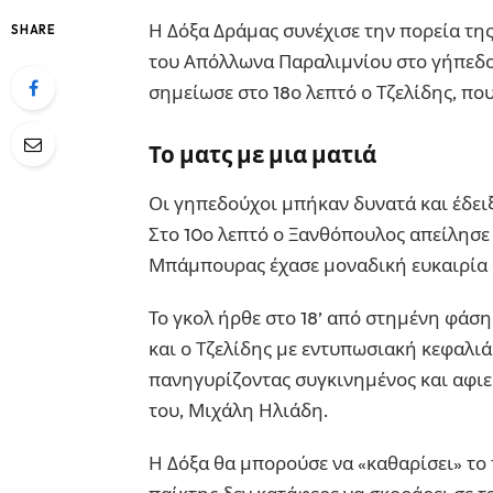
Η Δόξα Δράμας συνέχισε την πορεία της
SHARE
του Απόλλωνα Παραλιμνίου στο γήπεδο
σημείωσε στο 18ο λεπτό ο Τζελίδης, π
Το ματς με μια ματιά
Οι γηπεδούχοι μπήκαν δυνατά και έδει
Στο 10ο λεπτό ο Ξανθόπουλος απείλησε 
Μπάμπουρας έχασε μοναδική ευκαιρία 
Το γκολ ήρθε στο 18’ από στημένη φάση
και ο Τζελίδης με εντυπωσιακή κεφαλιά
πανηγυρίζοντας συγκινημένος και αφι
του, Μιχάλη Ηλιάδη.
Η Δόξα θα μπορούσε να «καθαρίσει» το 