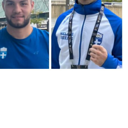
χτυπά δυνατά στην M&S Bank Arena του Λίβερπουλ,
αρπαστικούς αγώνες και έντονο ελληνικό χρώμα. Η
 στη μάχη με τρεις αθλητές μας να αντιμετωπίζουν
16”.