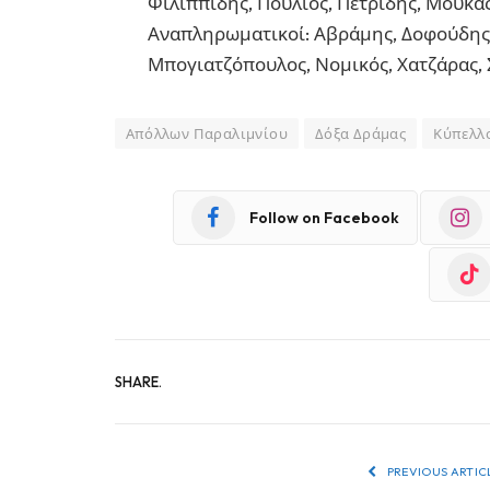
Φιλιππίδης, Πούλιος, Πετρίδης, Μούκα
Αναπληρωματικοί: Αβράμης, Δοφούδης, 
Μπογιατζόπουλος, Νομικός, Χατζάρας, 
Απόλλων Παραλιμνίου
Δόξα Δράμας
Κύπελλ
Follow on Facebook
SHARE.
PREVIOUS ARTIC