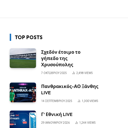
TOP POSTS
Σχεδόν έτοιμο το
γήπεδο της
Χρυσούπολης
7 ΟΚΤΩΒΡΊΟΥ 2025
2,498
VIEWS
Πανθρακικός-ΑΟ Ξάνθης
LIVE
14 ΣΕΠΤΕΜΒΡΊΟΥ 2025
1,300
VIEWS
Γ’ Εθνική LIVE
29 ΙΑΝΟΥΑΡΊΟΥ 2026
1,244
VIEWS