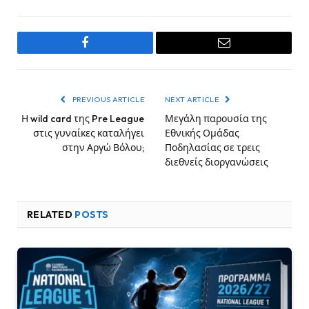
Facebook
Email
PREVIOUS ARTICLE
NEXT ARTICLE
Η wild card της Pre League
Μεγάλη παρουσία της
στις γυναίκες καταλήγει
Εθνικής Ομάδας
στην Αργώ Βόλου;
Ποδηλασίας σε τρεις
διεθνείς διοργανώσεις
RELATED
POSTS