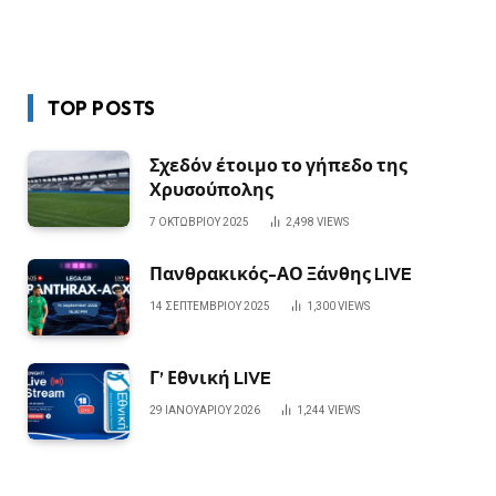
TOP POSTS
Σχεδόν έτοιμο το γήπεδο της
Χρυσούπολης
7 ΟΚΤΩΒΡΊΟΥ 2025
2,498
VIEWS
Πανθρακικός-ΑΟ Ξάνθης LIVE
14 ΣΕΠΤΕΜΒΡΊΟΥ 2025
1,300
VIEWS
Γ’ Εθνική LIVE
29 ΙΑΝΟΥΑΡΊΟΥ 2026
1,244
VIEWS