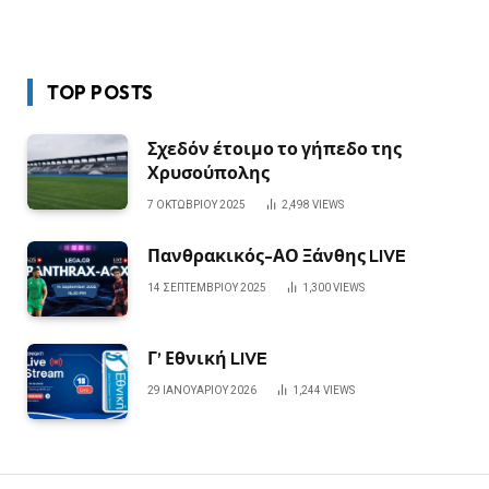
TOP POSTS
Σχεδόν έτοιμο το γήπεδο της
Χρυσούπολης
7 ΟΚΤΩΒΡΊΟΥ 2025
2,498
VIEWS
Πανθρακικός-ΑΟ Ξάνθης LIVE
14 ΣΕΠΤΕΜΒΡΊΟΥ 2025
1,300
VIEWS
Γ’ Εθνική LIVE
29 ΙΑΝΟΥΑΡΊΟΥ 2026
1,244
VIEWS