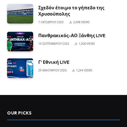
Σχεδόν έτοιμο το γήπεδο της
Χρυσούπολης
7 ΟΚΤΩΒΡΊΟΥ 2025
2,498
VIEWS
Πανθρακικός-ΑΟ Ξάνθης LIVE
14 ΣΕΠΤΕΜΒΡΊΟΥ 2025
1,300
VIEWS
Γ’ Εθνική LIVE
29 ΙΑΝΟΥΑΡΊΟΥ 2026
1,244
VIEWS
OUR PICKS