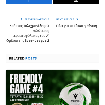
Facebook
Email
PREVIOUS ARTICLE
NEXT ARTICLE
Χρήστος Ταλιχμανίδης: Ο
Πάει για το Τόκυο η Εθνική
καλύτερος
τερματοφύλακας του Α’
Ομίλου της Super League 2
RELATED
POSTS