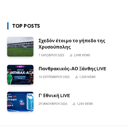
TOP POSTS
Σχεδόν έτοιμο το γήπεδο της
Χρυσούπολης
7 ΟΚΤΩΒΡΊΟΥ 2025
2,498
VIEWS
Πανθρακικός-ΑΟ Ξάνθης LIVE
14 ΣΕΠΤΕΜΒΡΊΟΥ 2025
1,300
VIEWS
Γ’ Εθνική LIVE
29 ΙΑΝΟΥΑΡΊΟΥ 2026
1,244
VIEWS