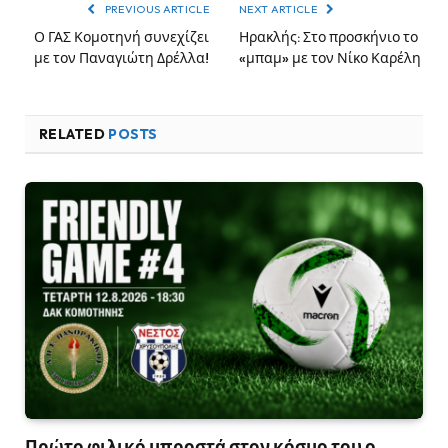
PREVIOUS ARTICLE
NEXT ARTICLE
Ο ΓΑΣ Κομοτηνή συνεχίζει
Ηρακλής: Στο προσκήνιο το
με τον Παναγιώτη Δρέλλα!
«μπαμ» με τον Νίκο Καρέλη
RELATED
POSTS
Πρώτο φιλικό μπροστά στον κόσμο του ο