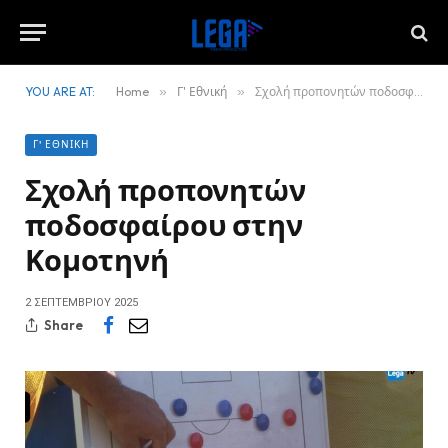
YOU ARE AT:
Home
»
Γ' Εθνική
»
Σχολή προπονητών ποδοσφαίρου στην Κομοτηνή
Γ' ΕΘΝΙΚΉ
Σχολή προπονητών
ποδοσφαίρου στην
Κομοτηνή
2 ΣΕΠΤΕΜΒΡΊΟΥ 2025
Share