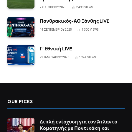
7 ΟΚΤΩΒΡΊΟΥ 2025
2,498
VIEWS
Πανθρακικός-ΑΟ Ξάνθης LIVE
14 ΣΕΠΤΕΜΒΡΊΟΥ 2025
1,300
VIEWS
Γ’ Εθνική LIVE
29 ΙΑΝΟΥΑΡΊΟΥ 2026
1,244
VIEWS
OUR PICKS
Διπλή ενίσχυση για τον Άτλαντα
Κομοτηνής με Ποντικάκη και