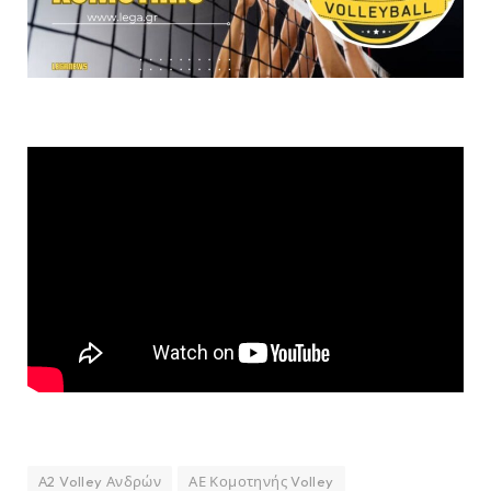
Α2 Volley Ανδρών
ΑΕ Κομοτηνής Volley