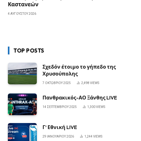
Καστανεών
4 ΑΥΓΟΎΣΤΟΥ 2026
TOP POSTS
Σχεδόν έτοιμο το γήπεδο της
Χρυσούπολης
7 ΟΚΤΩΒΡΊΟΥ 2025
2,498
VIEWS
Πανθρακικός-ΑΟ Ξάνθης LIVE
14 ΣΕΠΤΕΜΒΡΊΟΥ 2025
1,300
VIEWS
Γ’ Εθνική LIVE
29 ΙΑΝΟΥΑΡΊΟΥ 2026
1,244
VIEWS