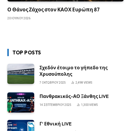
Ο Θάνος Ζάχος στον ΚΑΟΧ Ευρώπη 87
20 ΙΟΥΛΊΟΥ 2026
TOP POSTS
Σχεδόν έτοιμο το γήπεδο της
Χρυσούπολης
7 ΟΚΤΩΒΡΊΟΥ 2025
2,498
VIEWS
Πανθρακικός-ΑΟ Ξάνθης LIVE
14 ΣΕΠΤΕΜΒΡΊΟΥ 2025
1,300
VIEWS
Γ’ Εθνική LIVE