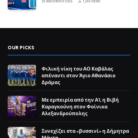
29 ΙΑΝΟΥΑΡΊΟΥ 2026
1,244
VIEWS
OUR PICKS
Φιλική νίκη του ΑΟ Καβάλας
απέναντι στον Άγιο Αθανάσιο
Δράμας
Με εμπειρία από την Α1, η Βιβή
Καραγκούνη στον Φοίνικα
Αλεξανδρούπολης
Συνεχίζει στα «βυσσινί» η Δήμητρα
Μάντη