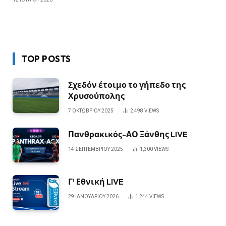
TOP POSTS
Σχεδόν έτοιμο το γήπεδο της
Χρυσούπολης
7 ΟΚΤΩΒΡΊΟΥ 2025
2,498
VIEWS
Πανθρακικός-ΑΟ Ξάνθης LIVE
14 ΣΕΠΤΕΜΒΡΊΟΥ 2025
1,300
VIEWS
Γ’ Εθνική LIVE
29 ΙΑΝΟΥΑΡΊΟΥ 2026
1,244
VIEWS