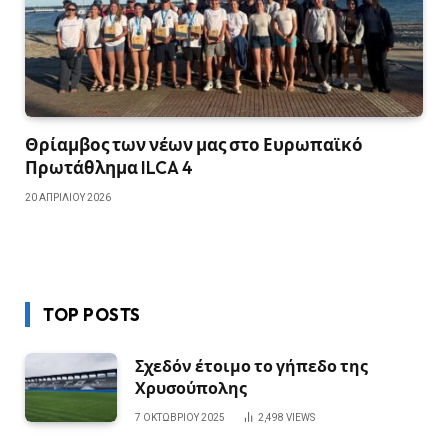
Θρίαμβος των νέων μας στο Ευρωπαϊκό
Πρωτάθλημα ILCA 4
20 ΑΠΡΙΛΊΟΥ 2026
TOP POSTS
Σχεδόν έτοιμο το γήπεδο της
Χρυσούπολης
7 ΟΚΤΩΒΡΊΟΥ 2025
2,498
VIEWS