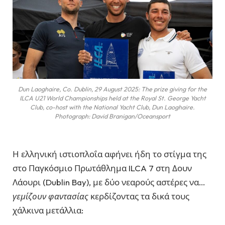
Dun Laoghaire, Co. Dublin, 29 August 2025: The prize giving for the
ILCA U21 World Championships held at the Royal St. George Yacht
Club, co-host with the National Yacht Club, Dun Laoghaire.
Photograph: David Branigan/Oceansport
Η ελληνική ιστιοπλοΐα αφήνει ήδη το στίγμα της
στο Παγκόσμιο Πρωτάθλημα ILCA 7 στη Δουν
Λάουρι (Dublin Bay), με δύο νεαρούς αστέρες να…
γεμίζουν φαντασίας
κερδίζοντας τα δικά τους
χάλκινα μετάλλια: