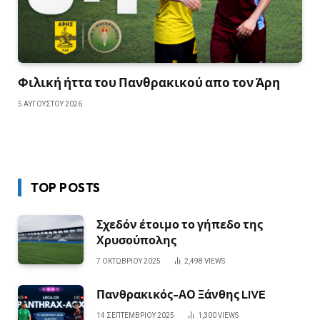
Φιλική ήττα του Πανθρακικού απο τον Άρη
5 ΑΥΓΟΎΣΤΟΥ 2026
TOP POSTS
Σχεδόν έτοιμο το γήπεδο της
Χρυσούπολης
7 ΟΚΤΩΒΡΊΟΥ 2025
2,498
VIEWS
Πανθρακικός-ΑΟ Ξάνθης LIVE
14 ΣΕΠΤΕΜΒΡΊΟΥ 2025
1,300
VIEWS