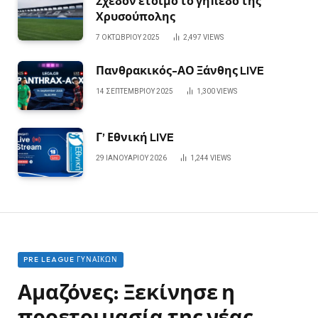
Σχεδόν έτοιμο το γήπεδο της
Χρυσούπολης
7 ΟΚΤΩΒΡΊΟΥ 2025
2,497
VIEWS
Πανθρακικός-ΑΟ Ξάνθης LIVE
14 ΣΕΠΤΕΜΒΡΊΟΥ 2025
1,300
VIEWS
Γ’ Εθνική LIVE
29 ΙΑΝΟΥΑΡΊΟΥ 2026
1,244
VIEWS
PRE LEAGUE ΓΥΝΑΙΚΏΝ
Αμαζόνες: Ξεκίνησε η
προετοιμασία της νέας