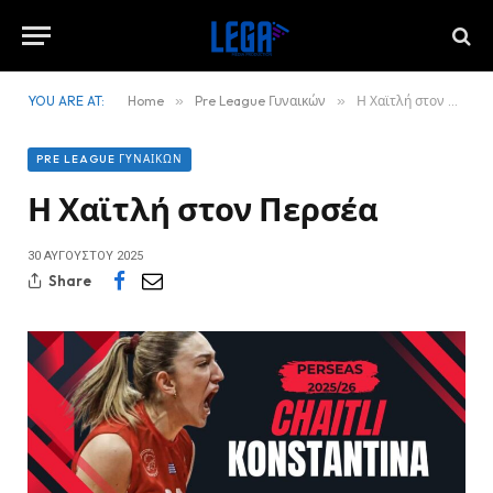
YOU ARE AT:
Home
»
Pre League Γυναικών
»
Η Χαϊτλή στον Περσέα
PRE LEAGUE ΓΥΝΑΙΚΏΝ
Η Χαϊτλή στον Περσέα
30 ΑΥΓΟΎΣΤΟΥ 2025
Share