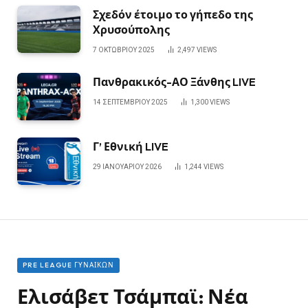
Σχεδόν έτοιμο το γήπεδο της
Χρυσούπολης
7 ΟΚΤΩΒΡΊΟΥ 2025
2,497
VIEWS
Πανθρακικός-ΑΟ Ξάνθης LIVE
14 ΣΕΠΤΕΜΒΡΊΟΥ 2025
1,300
VIEWS
Γ’ Εθνική LIVE
29 ΙΑΝΟΥΑΡΊΟΥ 2026
1,244
VIEWS
PRE LEAGUE ΓΥΝΑΙΚΏΝ
Ελισάβετ Τσάμπαϊ: Νέα