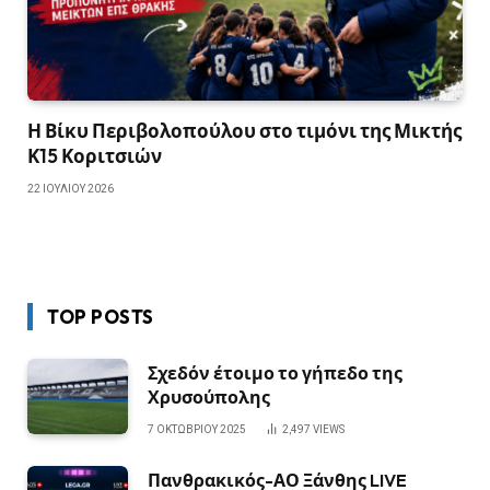
Η Βίκυ Περιβολοπούλου στο τιμόνι της Μικτής
Κ15 Κοριτσιών
22 ΙΟΥΛΊΟΥ 2026
TOP POSTS
Σχεδόν έτοιμο το γήπεδο της
Χρυσούπολης
7 ΟΚΤΩΒΡΊΟΥ 2025
2,497
VIEWS
Πανθρακικός-ΑΟ Ξάνθης LIVE