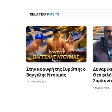
RELATED
POSTS
Στην κορυφή της Ευρώπης ο
Δυναμικ
Βαγγέλης Ντούμας
Θεοφιλό
Σαρδηνί
13 ΙΟΥΛΊΟΥ 2026
5 ΜΑΪ́ΟΥ 2026