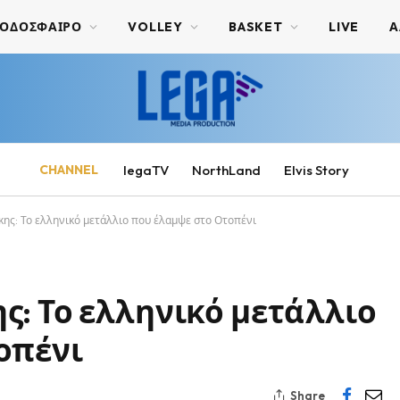
ΟΔΟΣΦΑΙΡΟ
VOLLEY
BASKET
LIVE
Α
CHANNEL
legaTV
NorthLand
Elvis Story
ης: Το ελληνικό μετάλλιο που έλαμψε στο Οτοπένι
ς: Το ελληνικό μετάλλιο
οπένι
Share