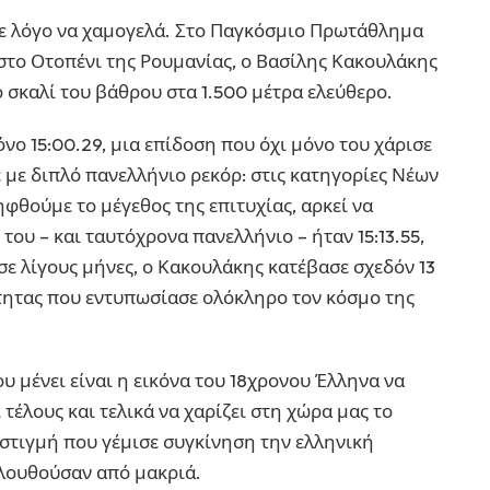
θε λόγο να χαμογελά. Στο Παγκόσμιο Πρωτάθλημα
το Οτοπένι της Ρουμανίας, ο Βασίλης Κακουλάκης
ο σκαλί του βάθρου στα 1.500 μέτρα ελεύθερο.
ο 15:00.29, μια επίδοση που όχι μόνο του χάρισε
 με διπλό πανελλήνιο ρεκόρ: στις κατηγορίες Νέων
ηφθούμε το μέγεθος της επιτυχίας, αρκεί να
υ – και ταυτόχρονα πανελλήνιο – ήταν 15:13.55,
 σε λίγους μήνες, ο Κακουλάκης κατέβασε σχεδόν 13
τητας που εντυπωσίασε ολόκληρο τον κόσμο της
υ μένει είναι η εικόνα του 18χρονου Έλληνα να
 τέλους και τελικά να χαρίζει στη χώρα μας το
στιγμή που γέμισε συγκίνηση την ελληνική
ολουθούσαν από μακριά.