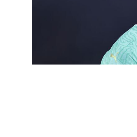
2T4AJY2 Rome, Italy. 26th Oct, 2023. Slavia Prague's Norw
football match between AS Roma and Sportovni Klub Slavi
Independent 
Η πολυαναμενόμενη μεταγραφή το
στην τελική ευθεία. Ο 22χρονος διεθν
«Μακεδονία» της Θεσσαλονίκης, προκει
υπογράψει το νέο του συμβόλαιο και 