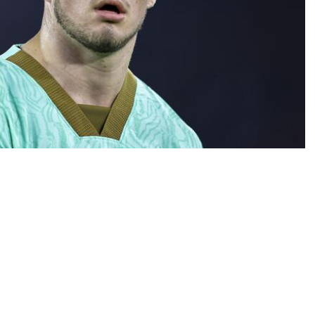
egian midfielder Christos Zafeiris looks during UEFA Europa League Group G
a Praha at Olimpico stadium on October 26, 2023 in Rome, Italy. Credit:
Photo Agency/Alamy Live News
υ Χρήστου Ζαφείρη στον ΠΑΟΚ μπαίνει πλέον
ής χαφ έφτασε το απόγευμα στο αεροδρόμιο
μένου να ολοκληρώσει τη μεταγραφή του, να
να παρουσιαστεί επίσημα από την «ασπρόμαυρη»