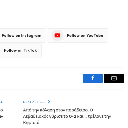
Follow on Instagram
Follow on YouTube
Follow on TikTok
Facebook
Email
LE
NEXT ARTICLE
το
Από την κόλαση στον παράδεισο: Ο
α»
Λεβαδειακός γύρισε το 0-2 και… τρέλανε την
Κηφισιά!