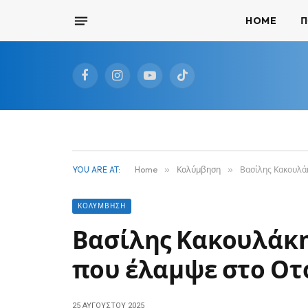
HOME
Π
Facebook
Instagram
YouTube
TikTok
YOU ARE AT:
Home
»
Κολύμβηση
»
Βασίλης Κακουλάκ
ΚΟΛΎΜΒΗΣΗ
Βασίλης Κακουλάκη
που έλαμψε στο Οτ
25 ΑΥΓΟΎΣΤΟΥ 2025