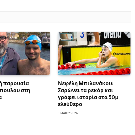
ή παρουσία
Νεφέλη Μπιλανάκου:
πουλου στη
Σαρώνει τα ρεκόρ και
α
γράφει ιστορία στα 50μ
ελεύθερο
1 ΜΑΪ́ΟΥ 2026