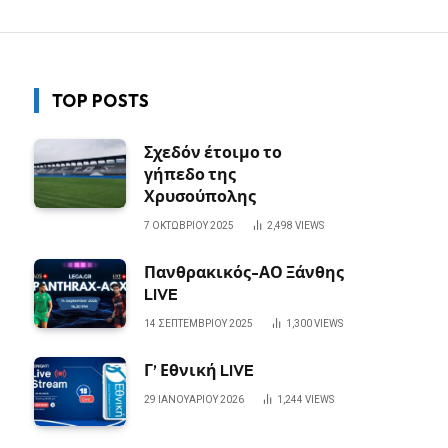
TOP POSTS
Σχεδόν έτοιμο το
γήπεδο της
Χρυσούπολης
7 ΟΚΤΩΒΡΊΟΥ 2025
2,498
VIEWS
Πανθρακικός-ΑΟ Ξάνθης
LIVE
14 ΣΕΠΤΕΜΒΡΊΟΥ 2025
1,300
VIEWS
Γ’ Εθνική LIVE
29 ΙΑΝΟΥΑΡΊΟΥ 2026
1,244
VIEWS