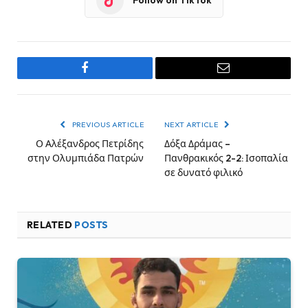
Follow on TikTok
Facebook
Email
PREVIOUS ARTICLE
NEXT ARTICLE
Ο Αλέξανδρος Πετρίδης
Δόξα Δράμας –
στην Ολυμπιάδα Πατρών
Πανθρακικός 2-2: Ισοπαλία
σε δυνατό φιλικό
RELATED
POSTS