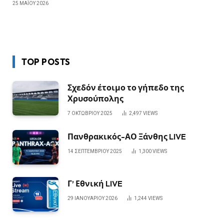
25 ΜΑΪ́ΟΥ 2026
TOP POSTS
Σχεδόν έτοιμο το γήπεδο της
Χρυσούπολης
7 ΟΚΤΩΒΡΊΟΥ 2025
2,497
VIEWS
Πανθρακικός-ΑΟ Ξάνθης LIVE
14 ΣΕΠΤΕΜΒΡΊΟΥ 2025
1,300
VIEWS
Γ’ Εθνική LIVE
29 ΙΑΝΟΥΑΡΊΟΥ 2026
1,244
VIEWS