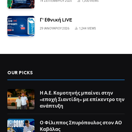
14 ΣΕΠΤΕΜΒΡΊΟΥ 2025
1,300
VIEWS
Γ’ Εθνική LIVE
29 ΙΑΝΟΥΑΡΊΟΥ 2026
1,244
VIEWS
OUR PICKS
Η Α.Ε. Κομοτηνής μπαίνει στην
«εποχή Σιαντίδη» με επίκεντρο την
ανάπτυξη
Ο Φίλιππος Σπυρόπουλος στον ΑΟ
Καβάλας