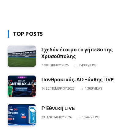
TOP POSTS
Σχεδόν έτοιμο το γήπεδο της
Χρυσούπολης
7 ΟΚΤΩΒΡΊΟΥ 2025
2,498
VIEWS
Πανθρακικός-ΑΟ Ξάνθης LIVE
14 ΣΕΠΤΕΜΒΡΊΟΥ 2025
1,300
VIEWS
Γ’ Εθνική LIVE
29 ΙΑΝΟΥΑΡΊΟΥ 2026
1,244
VIEWS