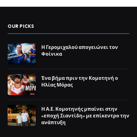
OUR PICKS
Η Γερομιχαλού απογειώνει τον
Φοίνικα
Ένα βήμα πριν την Κομοτηνή ο
Ηλίας Μόρας
Η Α.Ε. Κομοτηνής μπαίνει στην
«εποχή Σιαντίδη» με επίκεντρο την
ανάπτυξη