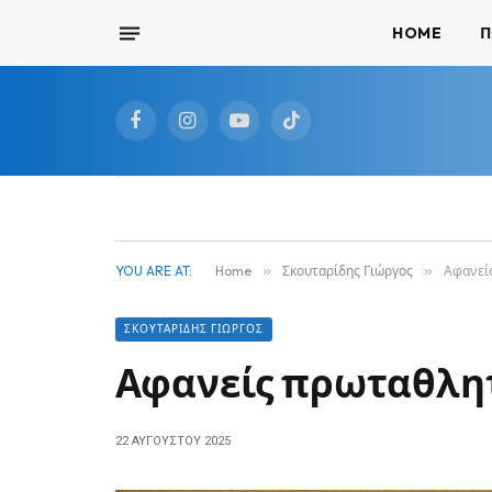
HOME
Π
Facebook
Instagram
YouTube
TikTok
YOU ARE AT:
Home
»
Σκουταρίδης Γιώργος
»
Αφανεί
ΣΚΟΥΤΑΡΊΔΗΣ ΓΙΏΡΓΟΣ
Αφανείς πρωταθλη
22 ΑΥΓΟΎΣΤΟΥ 2025