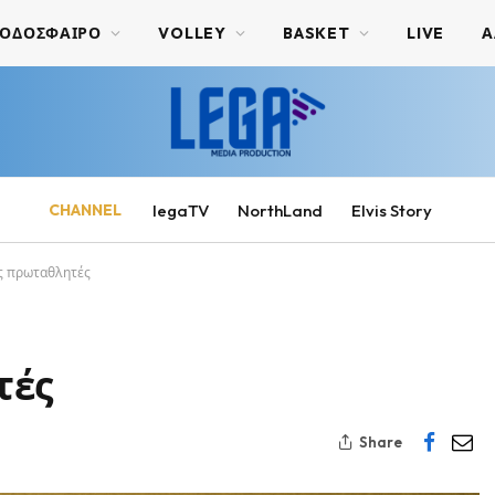
ΟΔΟΣΦΑΙΡΟ
VOLLEY
BASKET
LIVE
Α
CHANNEL
legaTV
NorthLand
Elvis Story
ς πρωταθλητές
τές
Share