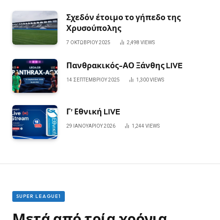
Σχεδόν έτοιμο το γήπεδο της
Χρυσούπολης
7 ΟΚΤΩΒΡΊΟΥ 2025
2,498
VIEWS
Πανθρακικός-ΑΟ Ξάνθης LIVE
14 ΣΕΠΤΕΜΒΡΊΟΥ 2025
1,300
VIEWS
Γ’ Εθνική LIVE
29 ΙΑΝΟΥΑΡΊΟΥ 2026
1,244
VIEWS
SUPER LEAGUE1
Μετά από τρία χρόνια