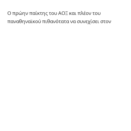
Ο πρώην παίκτης του ΑΟΞ και πλέον του
παναθηναϊκού πιθανότατα να συνεχίσει στον
Λεβαδειακο! Μετά από τρία χρόνια παρουσίας και
προσφοράς, ο Γιούρι Λοντίγκιν αποχαιρέτησε τον
Παναθηναϊκό με ένα συγκινητικό μήνυμα!
“Αγαπητέ φίλαθλε κόσμε του Παναθηναϊκου, σας
ευχαριστώ πολύ για αυτά τα 3 χρόνια που
περάσαμε μαζί! Θα τραβήξουμε ξεχωριστούς
δρόμους ,αλλά θα ξαναβρεθούμε !!! Ότι και να πω
θα είναι λίγο γι’ αυτόν τον σύλλογο! Υπερηφάνεια
και δέος όποτε έμπαινα με το τριφύλλι στο
στήθος! Ευχαριστώ πολύ όλους τους ανθρώπους
που συνεργαστήκαμε αυτά τα χρόνια, έκανα
πολλούς φίλους! Ένας σύλλογος γεμάτος με
γνήσιους ανθρώπους (φροντιστές ,γυμναστές