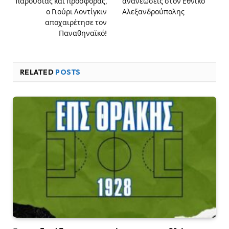
παρουσίας και προσφοράς,
ανανεώσεις στον Εθνικό
ο Γιούρι Λοντίγκιν
Αλεξανδρούπολης
αποχαιρέτησε τον
Παναθηναϊκό!
RELATED
POSTS