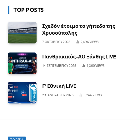
TOP POSTS
Σχεδόν έτοιμο το γήπεδο της
Χρυσούπολης
7 ΟΚΤΩΒΡΊΟΥ 2025
2,496
VIEWS
Πανθρακικός-ΑΟ Ξάνθης LIVE
14 ΣΕΠΤΕΜΒΡΊΟΥ 2025
1,300
VIEWS
Γ’ Εθνική LIVE
29 ΙΑΝΟΥΑΡΊΟΥ 2026
1,244
VIEWS
ΤΟΠΙΚΆ