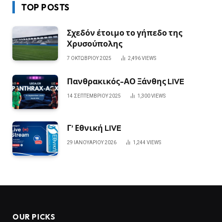
TOP POSTS
Σχεδόν έτοιμο το γήπεδο της
Χρυσούπολης
7 ΟΚΤΩΒΡΊΟΥ 2025
2,496
VIEWS
Πανθρακικός-ΑΟ Ξάνθης LIVE
14 ΣΕΠΤΕΜΒΡΊΟΥ 2025
1,300
VIEWS
Γ’ Εθνική LIVE
29 ΙΑΝΟΥΑΡΊΟΥ 2026
1,244
VIEWS
OUR PICKS