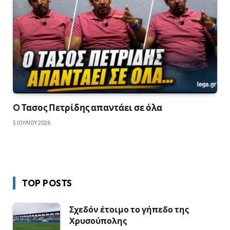
O Τασος Πετρίδης απαντάει σε όλα
5 ΙΟΥΛΊΟΥ 2026
TOP POSTS
Σχεδόν έτοιμο το γήπεδο της
Χρυσούπολης