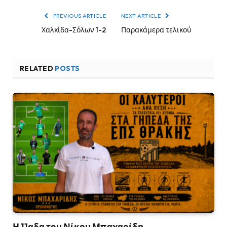
PREVIOUS ARTICLE
NEXT ARTICLE
Χαλκίδα-Σόλων 1-2
Παρακάμερα τελικού
RELATED
POSTS
Η 11αδα του Νίκου Μπαχαρίδη