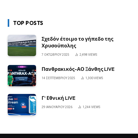
TOP POSTS
Σχεδόν έτοιμο το γήπεδο της
Χρυσούπολης
7 ΟΚΤΩΒΡΊΟΥ 2025
2,498
VIEWS
Πανθρακικός-ΑΟ Ξάνθης LIVE
14 ΣΕΠΤΕΜΒΡΊΟΥ 2025
1,300
VIEWS
Γ’ Εθνική LIVE
29 ΙΑΝΟΥΑΡΊΟΥ 2026
1,244
VIEWS