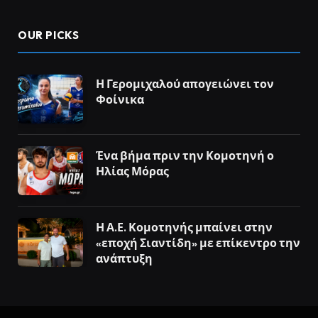
OUR PICKS
Η Γερομιχαλού απογειώνει τον
Φοίνικα
Ένα βήμα πριν την Κομοτηνή ο
Ηλίας Μόρας
Η Α.Ε. Κομοτηνής μπαίνει στην
«εποχή Σιαντίδη» με επίκεντρο την
ανάπτυξη