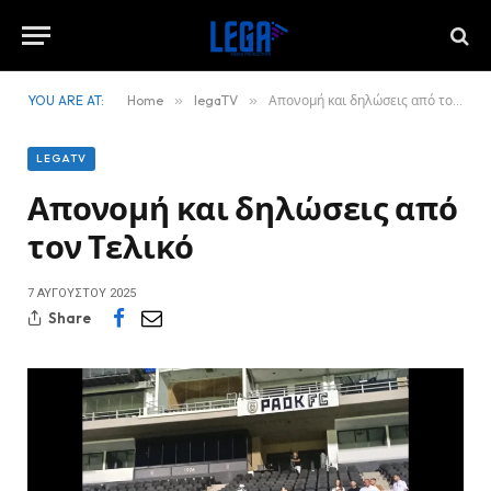
YOU ARE AT:
Home
»
legaTV
»
Απονομή και δηλώσεις από τον Τελικό
LEGATV
Απονομή και δηλώσεις από
τον Τελικό
7 ΑΥΓΟΎΣΤΟΥ 2025
Share