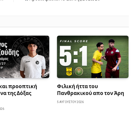
 και προοπτική
Φιλική ήττα του
να της Δόξας
Πανθρακικού απο τον Άρη
5 ΑΥΓΟΎΣΤΟΥ 2026
026