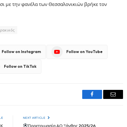
ρσι με την φανέλα των Θεσσαλονικιών βρήκε τον
ρακικός
Follow on Instagram
Follow on YouTube
Follow on TikTok
Facebook
Email
LE
NEXT ARTICLE
ΟΚ
Προετοιμασία ΑΟ Ξάνθης 2025/26