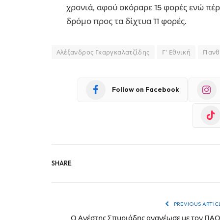
χρονιά, αφού σκόραρε 15 φορές ενώ πέ
δρόμο προς τα δίχτυα 11 φορές.
Αλέξανδρος Γκαργκαλατζίδης
Γ' Εθνική
Πανθ
Follow on Facebook
SHARE.
PREVIOUS ARTIC
Ο Ανέστης Σπυριάδης ανανέωσε με τον ΠΑ