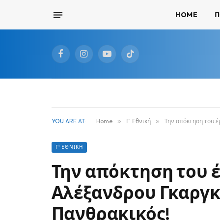
HOME
Π
Facebook
Instagram
YouTube
TikTok
YOU ARE AT:
Home
»
Γ' Εθνική
»
Την απόκτηση του έ
Γ' ΕΘΝΙΚΉ
Την απόκτηση του 
Αλέξανδρου Γκαργκ
Πανθρακικός!