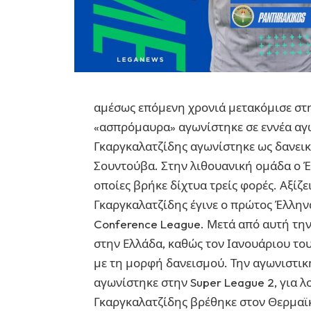
αμέσως επόμενη χρονιά μετακόμισε στ
«ασπρόμαυρα» αγωνίστηκε σε εννέα αγώ
Γκαργκαλατζίδης αγωνίστηκε ως δανεικ
Σουντούβα. Στην λιθουανική ομάδα ο Έλ
οποίες βρήκε δίχτυα τρείς φορές. Αξίζ
Γκαργκαλατζίδης έγινε ο πρώτος Έλλη
Conference League. Μετά από αυτή την
στην Ελλάδα, καθώς τον Ιανουάριου το
με τη μορφή δανεισμού. Την αγωνιστι
αγωνίστηκε στην Super League 2, για 
Γκαργκαλατζίδης βρέθηκε στον Θερμα