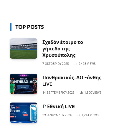
TOP POSTS
Σχεδόν έτοιμο το
γήπεδο της
Χρυσούπολης
7 ΟΚΤΩΒΡΊΟΥ 2025
2,498
VIEWS
Πανθρακικός-ΑΟ Ξάνθης
LIVE
14 ΣΕΠΤΕΜΒΡΊΟΥ 2025
1,300
VIEWS
Γ’ Εθνική LIVE
29 ΙΑΝΟΥΑΡΊΟΥ 2026
1,244
VIEWS