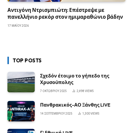
Αντιγόνη Ντρισμπιώτη: Επέστρεψε με
πανελλήνιο ρεκόρ στον ημιμαραθώνιο βάδην
17 ΜΑΪ́ΟΥ 2026
TOP POSTS
Σχεδόν έτοιμο το γήπεδο της
Χρυσούπολης
7 ΟΚΤΩΒΡΊΟΥ 2025
2,498
VIEWS
Πανθρακικός-ΑΟ Ξάνθης LIVE
14 ΣΕΠΤΕΜΒΡΊΟΥ 2025
1,300
VIEWS
Γ’ Εθνική LIVE