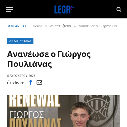
YOU ARE AT:
Home
»
Αναπτυξιακά
»
Ανανέωσε ο Γιώργος Πουλιάνας
ΑΝΑΠΤΥΞΙΑΚΆ
Ανανέωσε ο Γιώργος
Πουλιάνας
5 ΑΥΓΟΎΣΤΟΥ 2025
Share