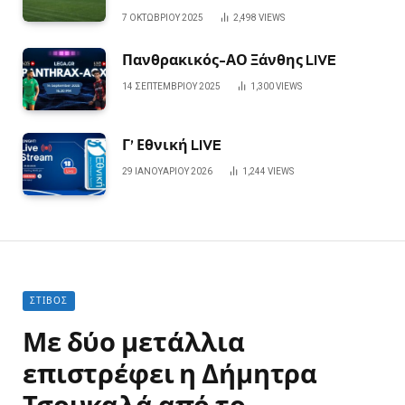
7 ΟΚΤΩΒΡΊΟΥ 2025
2,498
VIEWS
Πανθρακικός-ΑΟ Ξάνθης LIVE
14 ΣΕΠΤΕΜΒΡΊΟΥ 2025
1,300
VIEWS
Γ’ Εθνική LIVE
29 ΙΑΝΟΥΑΡΊΟΥ 2026
1,244
VIEWS
ΣΤΊΒΟΣ
Με δύο μετάλλια
επιστρέφει η Δήμητρα