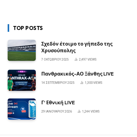
TOP POSTS
Σχεδόν έτοιμο το γήπεδο της
Χρυσούπολης
7 ΟΚΤΩΒΡΊΟΥ 2025
2,497
VIEWS
Πανθρακικός-ΑΟ Ξάνθης LIVE
14 ΣΕΠΤΕΜΒΡΊΟΥ 2025
1,300
VIEWS
Γ’ Εθνική LIVE
29 ΙΑΝΟΥΑΡΊΟΥ 2026
1,244
VIEWS