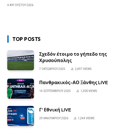
4 ΑΥΓΟΎΣΤΟΥ 2026
TOP POSTS
Σχεδόν έτοιμο το γήπεδο της
Χρυσούπολης
7 ΟΚΤΩΒΡΊΟΥ 2025
2,497
VIEWS
Πανθρακικός-ΑΟ Ξάνθης LIVE
14 ΣΕΠΤΕΜΒΡΊΟΥ 2025
1,300
VIEWS
Γ’ Εθνική LIVE
29 ΙΑΝΟΥΑΡΊΟΥ 2026
1,244
VIEWS