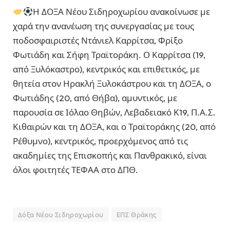
Η ΔΟΞΑ Νέου Σιδηροχωρίου ανακοίνωσε με
χαρά την ανανέωση της συνεργασίας με τους
ποδοσφαιριστές Ντάνιελ Καρρίτσα, Φρίξο
Φωτιάδη και Σήφη Τραϊτοράκη. Ο Καρρίτσα (19,
από Ξυλόκαστρο), κεντρικός και επιθετικός, με
θητεία στον Ηρακλή Ξυλοκάστρου και τη ΔΟΞΑ, ο
Φωτιάδης (20, από Θήβα), αμυντικός, με
παρουσία σε Ιόλαο Θηβών, Λεβαδειακό Κ19, Π.Α.Σ.
Κιθαιρών και τη ΔΟΞΑ, και ο Τραϊτοράκης (20, από
Ρέθυμνο), κεντρικός, προερχόμενος από τις
ακαδημίες της Επισκοπής και Πανθρακικό, είναι
όλοι φοιτητές ΤΕΦΑΑ στο ΔΠΘ.
Δόξα Νέου Σιδηροχωρίου
ΕΠΣ Θράκης