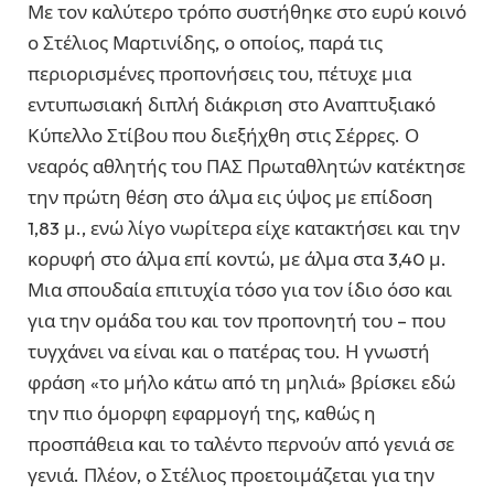
Με τον καλύτερο τρόπο συστήθηκε στο ευρύ κοινό
ο Στέλιος Μαρτινίδης, ο οποίος, παρά τις
περιορισμένες προπονήσεις του, πέτυχε μια
εντυπωσιακή διπλή διάκριση στο Αναπτυξιακό
Κύπελλο Στίβου που διεξήχθη στις Σέρρες. Ο
νεαρός αθλητής του ΠΑΣ Πρωταθλητών κατέκτησε
την πρώτη θέση στο άλμα εις ύψος με επίδοση
1,83 μ., ενώ λίγο νωρίτερα είχε κατακτήσει και την
κορυφή στο άλμα επί κοντώ, με άλμα στα 3,40 μ.
Μια σπουδαία επιτυχία τόσο για τον ίδιο όσο και
για την ομάδα του και τον προπονητή του – που
τυγχάνει να είναι και ο πατέρας του. Η γνωστή
φράση «το μήλο κάτω από τη μηλιά» βρίσκει εδώ
την πιο όμορφη εφαρμογή της, καθώς η
προσπάθεια και το ταλέντο περνούν από γενιά σε
γενιά. Πλέον, ο Στέλιος προετοιμάζεται για την