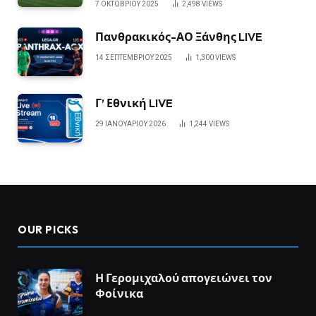
7 ΟΚΤΩΒΡΊΟΥ 2025
2,498
VIEWS
Πανθρακικός-ΑΟ Ξάνθης LIVE
14 ΣΕΠΤΕΜΒΡΊΟΥ 2025
1,300
VIEWS
Γ’ Εθνική LIVE
29 ΙΑΝΟΥΑΡΊΟΥ 2026
1,244
VIEWS
OUR PICKS
Η Γερομιχαλού απογειώνει τον
Φοίνικα