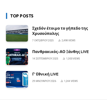
TOP POSTS
Σχεδόν έτοιμο το γήπεδο της
Χρυσούπολης
7 ΟΚΤΩΒΡΊΟΥ 2025
2,498
VIEWS
Πανθρακικός-ΑΟ Ξάνθης LIVE
14 ΣΕΠΤΕΜΒΡΊΟΥ 2025
1,300
VIEWS
Γ’ Εθνική LIVE
29 ΙΑΝΟΥΑΡΊΟΥ 2026
1,244
VIEWS