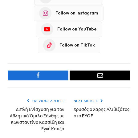
Follow on Instagram
Follow on YouTube
Follow on TikTok
Facebook
Email
PREVIOUS ARTICLE
NEXT ARTICLE
Διπλή Ενίσχυση για τον
Χρυσός ο Χάρης Αλιβιζάτος
Αθλητικό Όμιλο Ξάνθης με
στο EYOF
Κωνσταντίνο Κασσίδη και
Εγκέ Καπζά