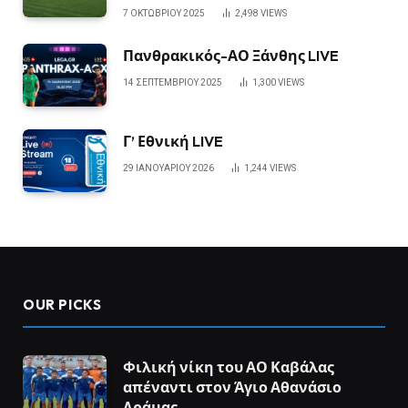
7 ΟΚΤΩΒΡΊΟΥ 2025
2,498
VIEWS
Πανθρακικός-ΑΟ Ξάνθης LIVE
14 ΣΕΠΤΕΜΒΡΊΟΥ 2025
1,300
VIEWS
Γ’ Εθνική LIVE
29 ΙΑΝΟΥΑΡΊΟΥ 2026
1,244
VIEWS
OUR PICKS
Φιλική νίκη του ΑΟ Καβάλας
απέναντι στον Άγιο Αθανάσιο
Δράμας