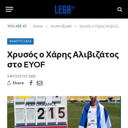
YOU ARE AT:
Home
»
Αναπτυξιακά
»
Χρυσός ο Χάρης Αλιβιζάτος στο EYOF
ΑΝΑΠΤΥΞΙΑΚΆ
Χρυσός ο Χάρης Αλιβιζάτος
στο EYOF
3 ΑΥΓΟΎΣΤΟΥ 2025
Share