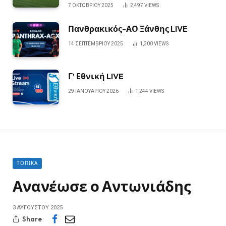
7 ΟΚΤΩΒΡΊΟΥ 2025
2,497
VIEWS
Πανθρακικός-ΑΟ Ξάνθης LIVE
14 ΣΕΠΤΕΜΒΡΊΟΥ 2025
1,300
VIEWS
Γ’ Εθνική LIVE
29 ΙΑΝΟΥΑΡΊΟΥ 2026
1,244
VIEWS
ΤΟΠΙΚΆ
Ανανέωσε ο Αντωνιάδης
3 ΑΥΓΟΎΣΤΟΥ 2025
Share