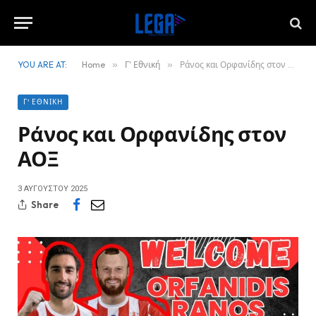
YOU ARE AT:
Home
»
Γ' Εθνική
»
Ράνος και Ορφανίδης στον ΑΟΞ
Γ' ΕΘΝΙΚΉ
Ράνος και Ορφανίδης στον
ΑΟΞ
3 ΑΥΓΟΎΣΤΟΥ 2025
Share