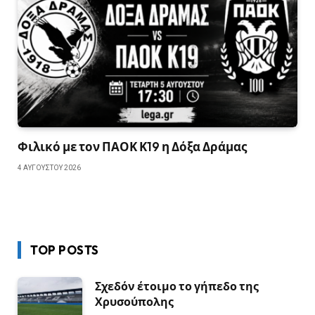
Φιλικό με τον ΠΑΟΚ Κ19 η Δόξα Δράμας
4 ΑΥΓΟΎΣΤΟΥ 2026
TOP POSTS
Σχεδόν έτοιμο το γήπεδο της
Χρυσούπολης