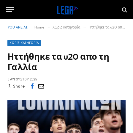
YOU ARE AT:
Home
»
Χωρίς κατηγορία
»
Ηττήθηκε τα u20 απο τη Γαλλία
ΧΩΡΊΣ ΚΑΤΗΓΟΡΊΑ
Ηττήθηκε τα u20 απο τη
Γαλλία
3 ΑΥΓΟΎΣΤΟΥ 2025
Share