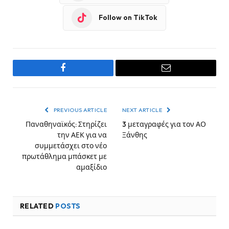
Follow on TikTok
Facebook
Email
PREVIOUS ARTICLE
NEXT ARTICLE
Παναθηναϊκός: Στηρίζει
3 μεταγραφές για τον ΑΟ
την ΑΕΚ για να
Ξάνθης
συμμετάσχει στο νέο
πρωτάθλημα μπάσκετ με
αμαξίδιο
RELATED
POSTS