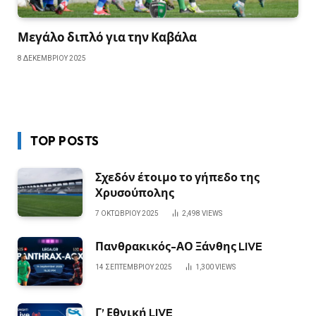
Μεγάλο διπλό για την Καβάλα
8 ΔΕΚΕΜΒΡΊΟΥ 2025
TOP POSTS
Σχεδόν έτοιμο το γήπεδο της
Χρυσούπολης
7 ΟΚΤΩΒΡΊΟΥ 2025
2,498
VIEWS
Πανθρακικός-ΑΟ Ξάνθης LIVE
14 ΣΕΠΤΕΜΒΡΊΟΥ 2025
1,300
VIEWS
Γ’ Εθνική LIVE