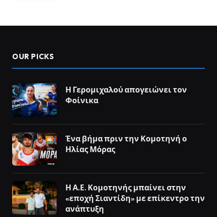
OUR PICKS
Η Γερομιχαλού απογειώνει τον
Φοίνικα
Ένα βήμα πριν την Κομοτηνή ο
Ηλίας Μόρας
Η Α.Ε. Κομοτηνής μπαίνει στην
«εποχή Σιαντίδη» με επίκεντρο την
ανάπτυξη