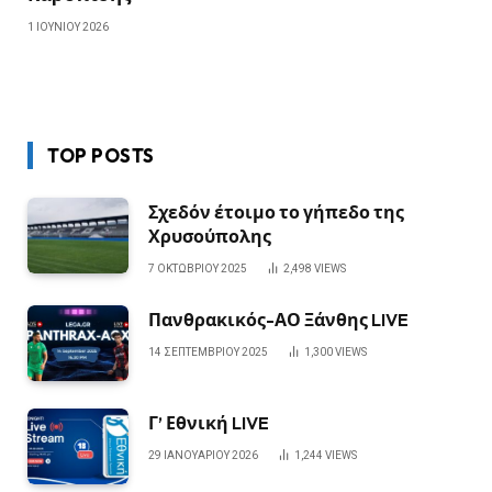
1 ΙΟΥΝΊΟΥ 2026
TOP POSTS
Σχεδόν έτοιμο το γήπεδο της
Χρυσούπολης
7 ΟΚΤΩΒΡΊΟΥ 2025
2,498
VIEWS
Πανθρακικός-ΑΟ Ξάνθης LIVE
14 ΣΕΠΤΕΜΒΡΊΟΥ 2025
1,300
VIEWS
Γ’ Εθνική LIVE
29 ΙΑΝΟΥΑΡΊΟΥ 2026
1,244
VIEWS