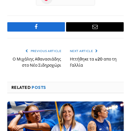
Facebook
Email
PREVIOUS ARTICLE
NEXT ARTICLE
Ο Μιχάλης Αθανασιάδης
Ηττήθηκε τα u20 απο τη
στο Νέο Σιδηροχώρι
Γαλλία
RELATED
POSTS