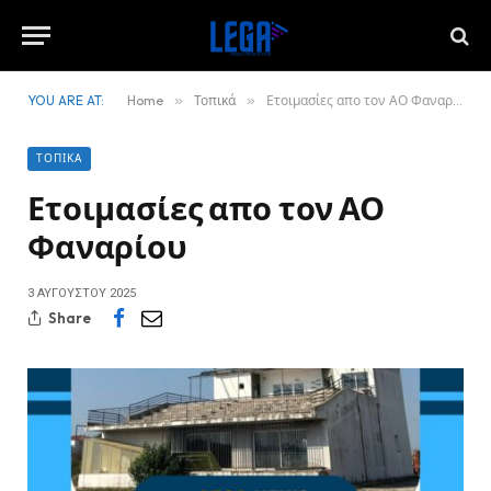
YOU ARE AT:
Home
»
Τοπικά
»
Ετοιμασίες απο τον ΑΟ Φαναρίου
ΤΟΠΙΚΆ
Ετοιμασίες απο τον ΑΟ
Φαναρίου
3 ΑΥΓΟΎΣΤΟΥ 2025
Share