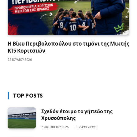
Η Βίκυ Περιβολοπούλου στο τιμόνι της Μικτής
Κ15 Κοριτσιών
22 ΙΟΥΛΊΟΥ 2026
TOP POSTS
Σχεδόν έτοιμο το γήπεδο της
Χρυσούπολης
7 ΟΚΤΩΒΡΊΟΥ 2025
2,498
VIEWS