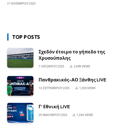
21 ΝΟΕΜΒΡΊΟΥ 2025
TOP POSTS
Σχεδόν έτοιμο το γήπεδο της
Χρυσούπολης
7 ΟΚΤΩΒΡΊΟΥ 2025
2,498
VIEWS
Πανθρακικός-ΑΟ Ξάνθης LIVE
14 ΣΕΠΤΕΜΒΡΊΟΥ 2025
1,300
VIEWS
Γ’ Εθνική LIVE
29 ΙΑΝΟΥΑΡΊΟΥ 2026
1,244
VIEWS