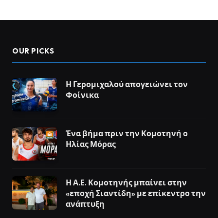
OUR PICKS
Η Γερομιχαλού απογειώνει τον
Φοίνικα
Ένα βήμα πριν την Κομοτηνή ο
Ηλίας Μόρας
Η Α.Ε. Κομοτηνής μπαίνει στην
«εποχή Σιαντίδη» με επίκεντρο την
ανάπτυξη