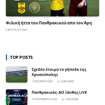
Φιλική ήττα του Πανθρακικού απο τον Άρη
5 ΑΥΓΟΎΣΤΟΥ 2026
TOP POSTS
Σχεδόν έτοιμο το γήπεδο της
Χρυσούπολης
7 ΟΚΤΩΒΡΊΟΥ 2025
2,498
VIEWS
Πανθρακικός-ΑΟ Ξάνθης LIVE
14 ΣΕΠΤΕΜΒΡΊΟΥ 2025
1,300
VIEWS