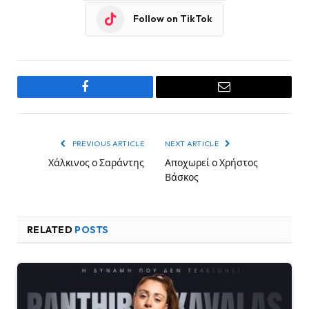
Follow on TikTok
Facebook
Email
PREVIOUS ARTICLE
NEXT ARTICLE
Χάλκινος ο Σαράντης
Αποχωρεί ο Χρήστος
Βάσκος
RELATED
POSTS