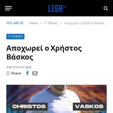
YOU ARE AT:
Home
»
Γ' Εθνική
»
Αποχωρεί ο Χρήστος Βάσκος
Γ' ΕΘΝΙΚΉ
Αποχωρεί ο Χρήστος
Βάσκος
3 ΑΥΓΟΎΣΤΟΥ 2025
Share