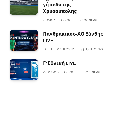
γήπεδο της
Χρυσούπολης
7 ΟΚΤΩΒΡΊΟΥ 2025
2,497
VIEWS
Πανθρακικός-ΑΟ Ξάνθης
LIVE
14 ΣΕΠΤΕΜΒΡΊΟΥ 2025
1,300
VIEWS
Γ’ Εθνική LIVE
29 ΙΑΝΟΥΑΡΊΟΥ 2026
1,244
VIEWS