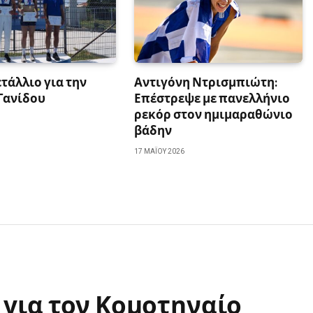
τάλλιο για την
Αντιγόνη Ντρισμπιώτη:
Γανίδου
Επέστρεψε με πανελλήνιο
ρεκόρ στον ημιμαραθώνιο
βάδην
17 ΜΑΪ́ΟΥ 2026
 για τον Κομοτηναίο