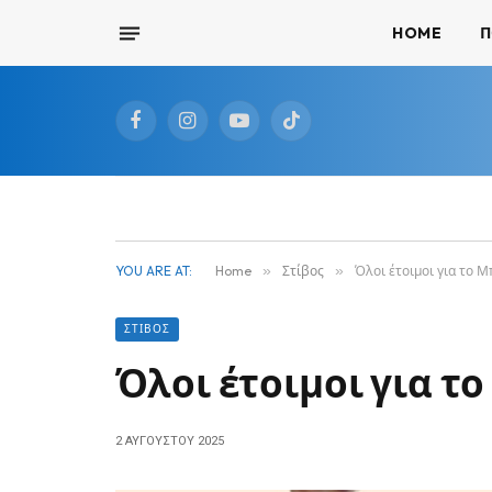
HOME
Π
Facebook
Instagram
YouTube
TikTok
YOU ARE AT:
Home
»
Στίβος
»
Όλοι έτοιμοι για το 
ΣΤΊΒΟΣ
Όλοι έτοιμοι για τ
2 ΑΥΓΟΎΣΤΟΥ 2025