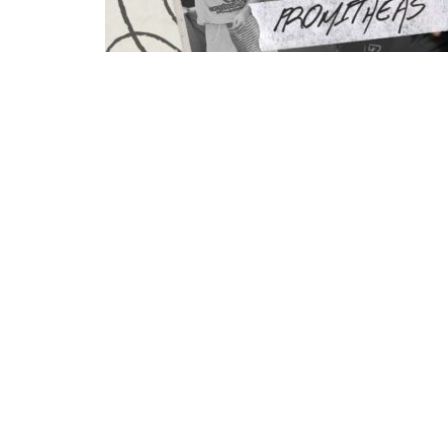
Σπουδαία Διάκριση για τον Κομο
Πρωτάθλημα Μπάσκετ! Την 3η θέση στ
διεξήχθη στη Μυτιλήνη κατέκτησε ο Φ
Πατρών, σημειώνοντας εξαιρετική ατομ
ταλαντούχος αθλητής από την Κομοτηνή
συμμετοχής ανά αγώνα, συγκεντρώνοντα
επιδόσεις του σε καθοριστικούς αγώνε
πόντοι κόντρα σε Ολυμπιακό και Κολοσ
Σχηματαρίου 3 πόντοι στο πρώτο παιχνί
από το σκοράρισμα, ο Φωτεινάκης ξεχώρι
ριμπάουντ ανά αγώνα 4,2 ασίστ 1 κλέψ
(ranking) με 15 βαθμούς κόντρα στον Κ