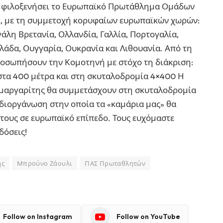
 θα φιλοξενήσει το Ευρωπαϊκό Πρωτάθλημα Ομάδων
ι, με τη συμμετοχή κορυφαίων ευρωπαϊκών χωρών:
γάλη Βρετανία, Ολλανδία, Γαλλία, Πορτογαλία,
λλάδα, Ουγγαρία, Ουκρανία και Λιθουανία. Από τη
προσωπήσουν την Κομοτηνή με στόχο τη διάκριση:
στα 400 μέτρα και στη σκυταλοδρομία 4×400 Η
αμαργαρίτης θα συμμετάσχουν στη σκυταλοδρομία
 διοργάνωση στην οποία τα «καμάρια μας» θα
α τους σε ευρωπαϊκό επίπεδο. Τους ευχόμαστε
δόσεις!
ης
Μπρούνο Ζάουλι
ΠΑΣ Πρωταθλητών
Follow on Instagram
Follow on YouTube