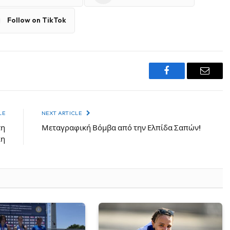
Follow on TikTok
Facebook
Email
LE
NEXT ARTICLE
τη
Μεταγραφική Βόμβα από την Ελπίδα Σαπών!
κη