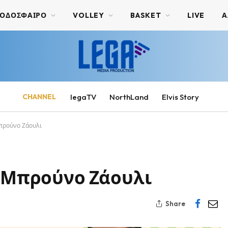
ΟΔΟΣΦΑΙΡΟ
VOLLEY
BASKET
LIVE
Α
CHANNEL
legaTV
NorthLand
Elvis Story
Μπρούνο Ζάουλι
ο Μπρούνο Ζάουλι
Share