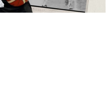
τηναίο Φώτη Φωτεινάκη στο Πανελλήνιο
ο 52ο Πανελλήνιο Πρωτάθλημα Εφήβων που
ώτης Φωτεινάκης με τη φανέλα του Προμηθέα
ική παρουσία στη διάρκεια της διοργάνωσης. Ο
 είχε μέσο όρο 9,2 πόντους σε 28 λεπτά
ς συνολικά 46 πόντους σε 5 παιχνίδια. Οι
ς αποδεικνύουν την αγωνιστική του ωριμότητα: 12
σό Ρόδου 11 πόντοι απέναντι στον Πρωτέα
δι με τη ΔΕΚΑ 12 πόντοι στον μικρό τελικό Εκτός
σε και σε άλλες στατιστικές κατηγορίες: 5,2
ιμο Κορυφαίες εμφανίσεις σε σύστημα αξιολόγησης
ολοσσό και 18 απέναντι στον Πρωτέα. Η συνολική