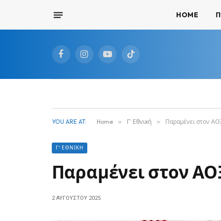
HOME
Π
Facebook
Instagram
YouTube
TikTok
YOU ARE AT:
Home
»
Γ' Εθνική
»
Παραμένει στον ΑΟ
Γ' ΕΘΝΙΚΉ
Παραμένει στον ΑΟ
2 ΑΥΓΟΎΣΤΟΥ 2025