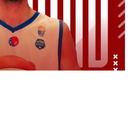
ργος Κάλτσος, θα συνεχίσει να προσφέρει τις
αι τη νέα σεζόν. Ο έμπειρος σέντερ συμφώνησε με
ιτητικό πρωτάθλημα της National League 1,
Ο σύλλογος όσο και ο προπονητής Κώστας
δυνατότητες του Γιώργου, καθώς διαθέτει όλα