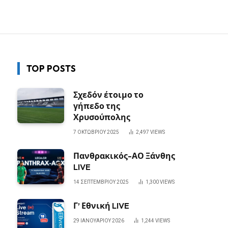
TOP POSTS
Σχεδόν έτοιμο το
γήπεδο της
Χρυσούπολης
7 ΟΚΤΩΒΡΊΟΥ 2025
2,497
VIEWS
Πανθρακικός-ΑΟ Ξάνθης
LIVE
14 ΣΕΠΤΕΜΒΡΊΟΥ 2025
1,300
VIEWS
Γ’ Εθνική LIVE
29 ΙΑΝΟΥΑΡΊΟΥ 2026
1,244
VIEWS