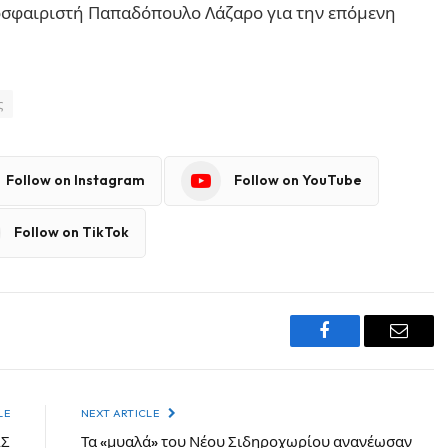
οσφαιριστή Παπαδόπουλο Λάζαρο για την επόμενη
ς
Follow on Instagram
Follow on YouTube
Follow on TikTok
Facebook
Email
LE
NEXT ARTICLE
ΑΣ
Τα «μυαλά» του Νέου Σιδηροχωρίου ανανέωσαν