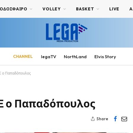
ΟΔΟΣΦΑΙΡΟ
VOLLEY
BASKET
LIVE
Α
CHANNEL
legaTV
NorthLand
Elvis Story
Ξ ο Παπαδόπουλος
Ξ ο Παπαδόπουλος
Share