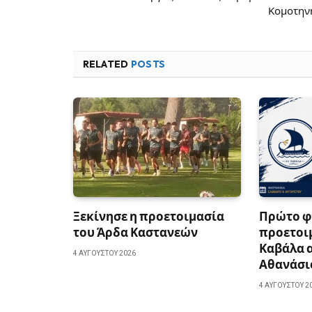
Κομοτην
RELATED
POSTS
Ξεκίνησε η προετοιμασία
Πρώτο φ
του Άρδα Καστανεών
προετοιμ
Καβάλα α
4 ΑΥΓΟΎΣΤΟΥ 2026
Αθανάσι
4 ΑΥΓΟΎΣΤΟΥ 2