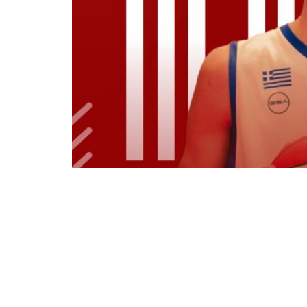
Ο «Πύργος» του ΓΑΣ Κομοτηνή, Γιώ
υπηρεσίες του στην ομάδα της πόλης κ
τη διοίκηση να πορευτούν μαζί στο απα
ενισχύοντας τη ρακέτα του συλλόγου. 
Μασλαρινός πιστεύουν ακράδαντα στις 