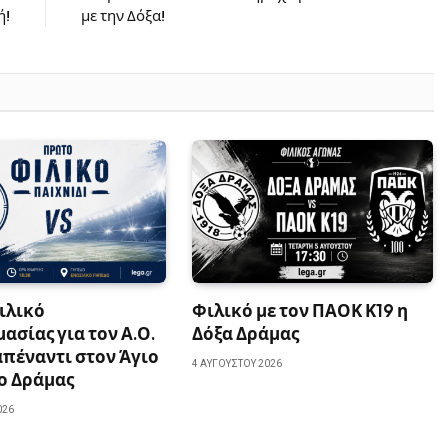
ή!
με την Δόξα!
ιλικό
Φιλικό με τον ΠΑΟΚ Κ19 η
ασίας για τον Α.Ο.
Δόξα Δράμας
πέναντι στον Άγιο
4 ΑΥΓΟΎΣΤΟΥ 2026
ο Δράμας
026