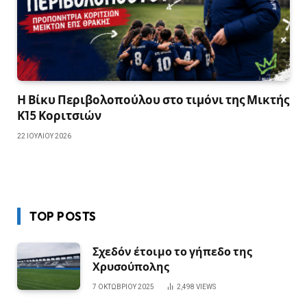
Η Βίκυ Περιβολοπούλου στο τιμόνι της Μικτής
Κ15 Κοριτσιών
22 ΙΟΥΛΊΟΥ 2026
TOP POSTS
Σχεδόν έτοιμο το γήπεδο της
Χρυσούπολης
7 ΟΚΤΩΒΡΊΟΥ 2025
2,498
VIEWS