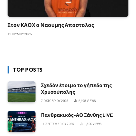
Στον ΚΑΟΧ ο Ναουμης Αποστολος
12 ΙΟΥΛΊΟΥ 2026
TOP POSTS
Σχεδόν έτοιμο το γήπεδο της
Χρυσούπολης
7 ΟΚΤΩΒΡΊΟΥ 2025
2,498
VIEWS
Πανθρακικός-ΑΟ Ξάνθης LIVE
14 ΣΕΠΤΕΜΒΡΊΟΥ 2025
1,300
VIEWS