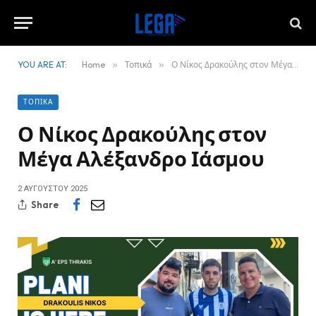
YOU ARE AT:
Home
»
Τοπικά
»
Ο Νίκος Δρακούλης στον Μέγα Αλέξανδρο Ιάσμου
ΤΟΠΙΚΆ
Ο Νίκος Δρακούλης στον
Μέγα Αλέξανδρο Ιάσμου
2 ΑΥΓΟΎΣΤΟΥ 2025
Share