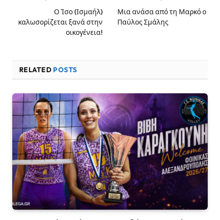
Ο Ίσο (Ισμαήλ)
Μια ανάσα από τη Μαρκό ο
καλωσορίζεται ξανά στην
Παύλος Σμάλης
οικογένεια!
RELATED
POSTS