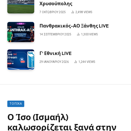
Χρυσούπολης
7 ΟΚΤΩΒΡΊΟΥ 2025
2,498
VIEWS
Πανθρακικός-ΑΟ Ξάνθης LIVE
14 ΣΕΠΤΕΜΒΡΊΟΥ 2025
1,300
VIEWS
Γ’ Εθνική LIVE
29 ΙΑΝΟΥΑΡΊΟΥ 2026
1,244
VIEWS
ΤΟΠΙΚΆ
Ο Ίσο (Ισμαήλ)
καλωσορίζεται ξανά στην