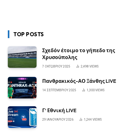
TOP POSTS
Σχεδόν έτοιμο το γήπεδο της
Χρυσούπολης
7 ΟΚΤΩΒΡΊΟΥ 2025
2,498
VIEWS
Πανθρακικός-ΑΟ Ξάνθης LIVE
14 ΣΕΠΤΕΜΒΡΊΟΥ 2025
1,300
VIEWS
Γ’ Εθνική LIVE
29 ΙΑΝΟΥΑΡΊΟΥ 2026
1,244
VIEWS