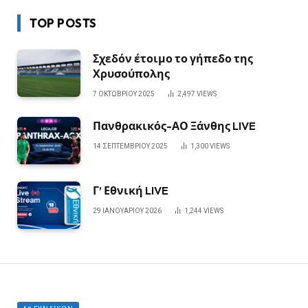
TOP POSTS
Σχεδόν έτοιμο το γήπεδο της
Χρυσούπολης
7 ΟΚΤΩΒΡΊΟΥ 2025
2,497
VIEWS
Πανθρακικός-ΑΟ Ξάνθης LIVE
14 ΣΕΠΤΕΜΒΡΊΟΥ 2025
1,300
VIEWS
Γ’ Εθνική LIVE
29 ΙΑΝΟΥΑΡΊΟΥ 2026
1,244
VIEWS