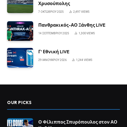
Χρυσούπολης
7 ΟΚΤΩΒΡΊΟΥ 2025
2,497
VIEWS
Πανθρακικός-ΑΟ Ξάνθης LIVE
14 ΣΕΠΤΕΜΒΡΊΟΥ 2025
1,300
VIEWS
Γ’ Εθνική LIVE
29 ΙΑΝΟΥΑΡΊΟΥ 2026
1,244
VIEWS
OUR PICKS
Ο Φίλιππος Σπυρόπουλος στον ΑΟ