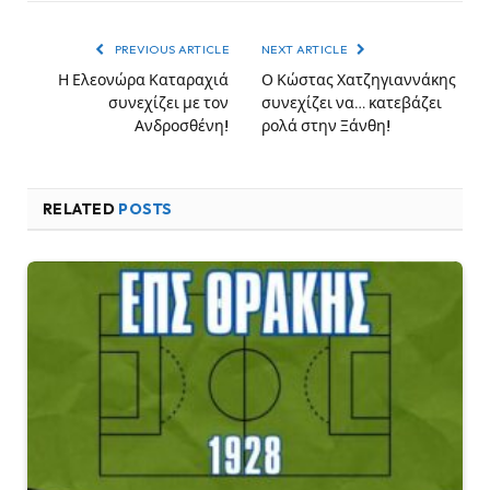
PREVIOUS ARTICLE
NEXT ARTICLE
Η Ελεονώρα Καταραχιά
Ο Κώστας Χατζηγιαννάκης
συνεχίζει με τον
συνεχίζει να… κατεβάζει
Ανδροσθένη!
ρολά στην Ξάνθη!
RELATED
POSTS