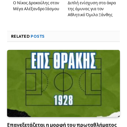
Ο Νίκος Δρακούλης στον
Διπλή ενίσχυση στα άκρα
Μέγα Αλέξανδρο Ιάσμου
της άμυνας για τον
Αθλητικό Όμιλο Ξάνθης
RELATED
POSTS
Επανεξετάζεται η μορφή του πρωταθλήματος