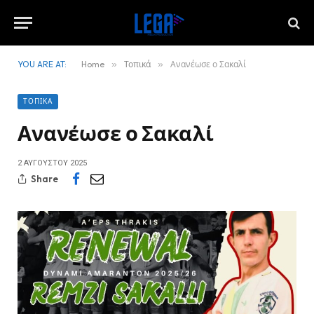
YOU ARE AT:
Home
»
Τοπικά
»
Ανανέωσε ο Σακαλί
ΤΟΠΙΚΆ
Ανανέωσε ο Σακαλί
2 ΑΥΓΟΎΣΤΟΥ 2025
Share