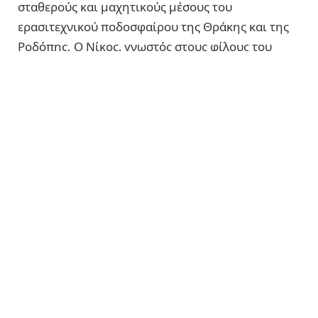
σταθερούς και μαχητικούς μέσους του
ερασιτεχνικού ποδοσφαίρου της Θράκης και της
Ροδόπης. Ο Νίκος, γνωστός στους φίλους του
ποδοσφαίρου ως «Πλάνι», έρχεται από τη Δόξα
Νέου Σιδηροχωρίου για να φορέσει άλλη μία
ιστορική φανέλα του νομού, μετά τις σημαντικές
του παρουσίες σε Δόξα Γρατινής και Ελπίδα
Σαπών. Ένας παίκτης που πάντα αφήνει το στίγμα
του όπου κι αν αγωνίζεται. Στην τελευταία του
χρονιά στη Ροδόπη ως φοιτητής, έχει έναν στόχο:
να κλείσει αυτό το όμορφο ποδοσφαιρικό
κεφάλαιο με τον καλύτερο τρόπο – με ένα
πρωτάθλημα. Φέτος, παρά το ότι αγωνίζεται ως
αμυντικό χαφ, σημείωσε 4 γκολ, φτάνοντας τα 18
την τελευταία τριετία. Με την εμπειρία, το πάθος
και την αγάπη του για το παιχνίδι, έρχεται για να