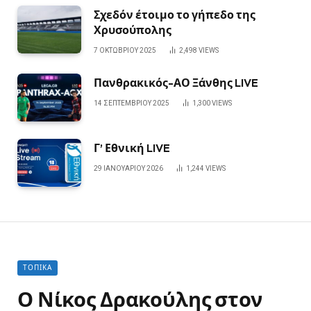
Σχεδόν έτοιμο το γήπεδο της
Χρυσούπολης
7 ΟΚΤΩΒΡΊΟΥ 2025
2,498
VIEWS
Πανθρακικός-ΑΟ Ξάνθης LIVE
14 ΣΕΠΤΕΜΒΡΊΟΥ 2025
1,300
VIEWS
Γ’ Εθνική LIVE
29 ΙΑΝΟΥΑΡΊΟΥ 2026
1,244
VIEWS
ΤΟΠΙΚΆ
Ο Νίκος Δρακούλης στον