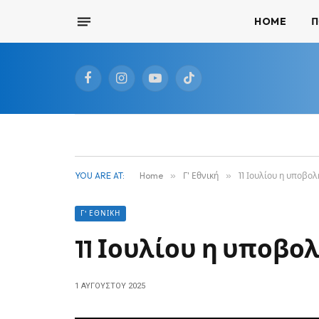
HOME
Π
Facebook
Instagram
YouTube
TikTok
YOU ARE AT:
Home
»
Γ' Εθνική
»
11 Ιουλίου η υποβολ
Γ' ΕΘΝΙΚΉ
11 Ιουλίου η υποβο
1 ΑΥΓΟΎΣΤΟΥ 2025