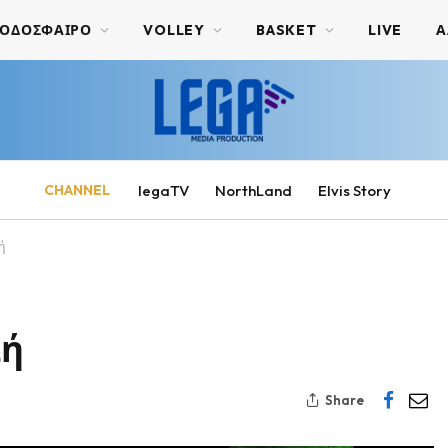
ΟΔΟΣΦΑΙΡΟ
VOLLEY
BASKET
LIVE
Α
CHANNEL
legaTV
NorthLand
Elvis Story
ή
λή
Share