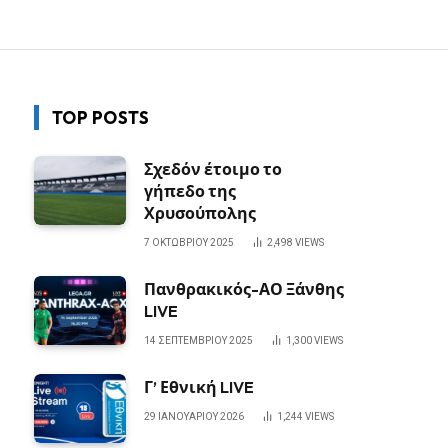
TOP POSTS
Σχεδόν έτοιμο το
γήπεδο της
Χρυσούπολης
7 ΟΚΤΩΒΡΊΟΥ 2025
2,498
VIEWS
Πανθρακικός-ΑΟ Ξάνθης
LIVE
14 ΣΕΠΤΕΜΒΡΊΟΥ 2025
1,300
VIEWS
Γ’ Εθνική LIVE
29 ΙΑΝΟΥΑΡΊΟΥ 2026
1,244
VIEWS