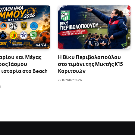
αρίου και Μέγας
Η Βίκυ Περιβολοπούλου
ρος Ιάσμου
στο τιμόνι της Μικτής Κ15
ιστορία στο Beach
Κοριτσιών
22 ΙΟΥΛΊΟΥ 2026
6