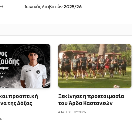
rt
Ιωνικός Διαβατών 2025/26
 και προοπτική
Ξεκίνησε η προετοιμασία
να της Δόξας
του Άρδα Καστανεών
4 ΑΥΓΟΎΣΤΟΥ 2026
026