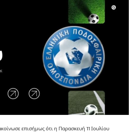
κοίνωσε επισήμως ότι η Παρασκευή 11 Ιουλίου