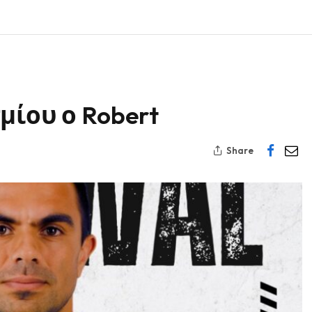
μίου ο Robert
Share