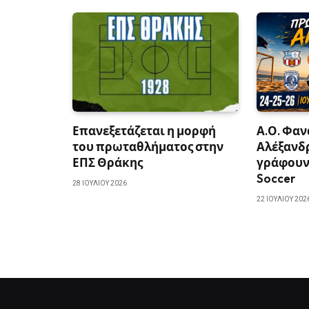
Επανεξετάζεται η μορφή
Α.Ο. Φαν
του πρωταθλήματος στην
Αλέξανδ
ΕΠΣ Θράκης
γράφουν 
Soccer
28 ΙΟΥΛΊΟΥ 2026
22 ΙΟΥΛΊΟΥ 202